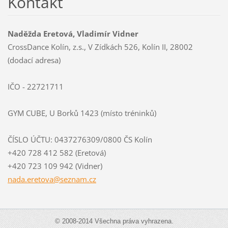
Kontakt
Naděžda Eretová, Vladimír Vidner
CrossDance Kolín, z.s., V Zídkách 526, Kolín II, 28002
(dodací adresa)
IČO - 22721711
GYM CUBE, U Borků 1423 (místo tréninků)
ČÍSLO ÚČTU: 0437276309/0800 ČS Kolín
+420 728 412 582 (Eretová)
+420 723 109 942 (Vidner)
nada.ere
tova@sez
nam.cz
© 2008-2014 Všechna práva vyhrazena.