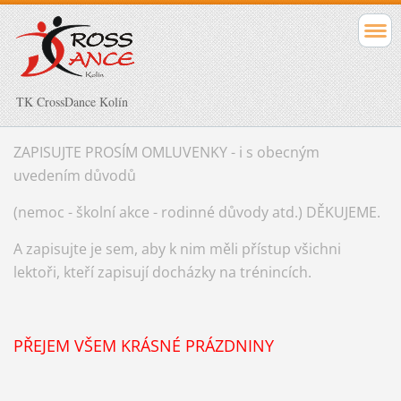
TK CrossDance Kolín
ZAPISUJTE PROSÍM OMLUVENKY - i s obecným
uvedením důvodů
(nemoc - školní akce - rodinné důvody atd.) DĚKUJEME.
A zapisujte je sem, aby k nim měli přístup všichni
lektoři, kteří zapisují docházky na trénincích.
PŘEJEM VŠEM KRÁSNÉ PRÁZDNINY