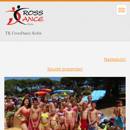
TK CrossDance Kolín
Následující
Spustit prezentaci