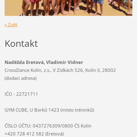
« Zpět
Kontakt
Naděžda Eretová, Vladimír Vidner
CrossDance Kolín, z.s., V Zídkách 526, Kolín II, 28002
(dodací adresa)
IČO - 22721711
GYM CUBE, U Borků 1423 (místo tréninků)
ČÍSLO ÚČTU: 0437276309/0800 ČS Kolín
+420 728 412 582 (Eretová)