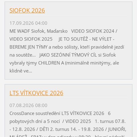
SIOFOK 2026
17.09.2026 04:00
ME WADF Siofok, Maďarsko VIDEO SIOFOK 2024 /
VIDEO SIOFOK 2025 JE TO SOUTĚŽ - NE VÝLET -
BEREME JEN TÝMY a nebo sólisty, kteří pravidelně jezdí
na soutěže... JAKO SEZÓNNÍ TÝMOVÝ CÍL si Siofok
vybraly týmy CHILDREN A (minimálně minitýmy, ale
klidně ve...
LTS VÍTKOVICE 2026
07.08.2026 08:00
CrossDance soustředění LTS VÍTKOVICE 2026 6
pobytových dní a 5 nocí / VIDEO 2025 1. turnus 07.8.
- 12.8. 2026 / DĚTI 2. turnus 14. - 19.8. 2026 / JUNIOŘI,
MLÁDEŽ SRAZ: v den odjezdu v 08:30 - hlavní nádraží