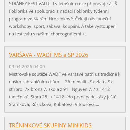
STRÁNKY FESTIVALU: I v letošním roce připravuje ZUŠ
Foklorika ve spolupráci s nadací Fokloriky týdenní
program ve Starém Hrozenkově. Čekají nás taneční
workshopy, sport, zábava, koupání. A také vystoupení
na festivalu s našimi choreografiemi +...
VARŠAVA - WADF MS a SP 2026
09.04.2026 04:00
Mistrovské soutěže WADF ve Varšavě patří už tradičně k
našim zahraničním cílům. 26 medailí - 9x zlato, 9x
stříbro, 7x bronz 7. škola z 91 Nguyen 7. / z 1412
tanečníků, Stará 25.. / 1412 (do první padestáky ještě
Šrámková, Růžičková, Kubátová, Vitoušová,...
TRÉNINKOVÉ SKUPINY MINIKIDS