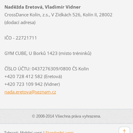
Naděžda Eretová, Vladimír Vidner
CrossDance Kolín, z.s., V Zídkách 526, Kolín II, 28002
(dodací adresa)
IČO - 22721711
GYM CUBE, U Borků 1423 (místo tréninků)
ČÍSLO ÚČTU: 0437276309/0800 ČS Kolín
+420 728 412 582 (Eretová)
+420 723 109 942 (Vidner)
nada.ere
tova@sez
nam.cz
© 2008-2014 Všechna práva vyhrazena.
Zobrazit:
Mobilní verzi
|
Standardní verzi