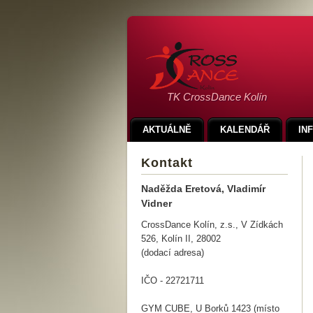
TK CrossDance Kolín
AKTUÁLNĚ
KALENDÁŘ
IN
Kontakt
Naděžda Eretová, Vladimír
Vidner
CrossDance Kolín, z.s., V Zídkách
526, Kolín II, 28002
(dodací adresa)
IČO - 22721711
GYM CUBE, U Borků 1423 (místo