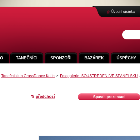
Úvodní stránka
FO
TANEČNÍCI
SPONZOŘI
BAZÁREK
ÚSPĚCHY
Taneční klub CrossDance Kolín
>
Fotogalerie: SOUSTREDENI VE SPANELSKU
předchozí
Spustit prezentaci