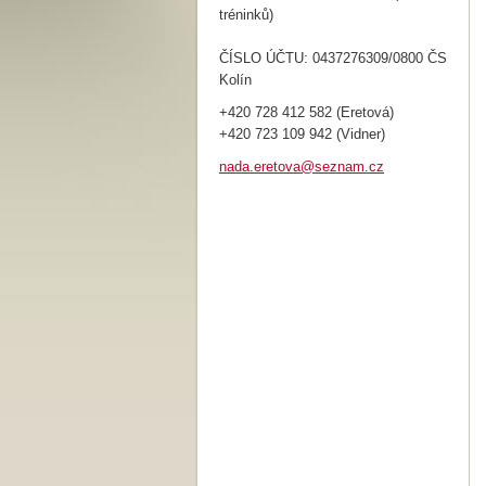
tréninků)
ČÍSLO ÚČTU: 0437276309/0800 ČS
Kolín
+420 728 412 582 (Eretová)
+420 723 109 942 (Vidner)
nada.ere
tova@sez
nam.cz