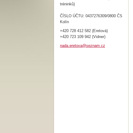
tréninků)
ČÍSLO ÚČTU: 0437276309/0800 ČS
Kolín
+420 728 412 582 (Eretová)
+420 723 109 942 (Vidner)
nada.ere
tova@sez
nam.cz