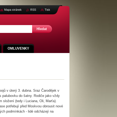
Mapa stránek
RSS
Tisk
OMLUVENKY
pojů v úterý 3. dubna. Sraz Čarodějek v
s palubovku do šatny. Rodiče jako vždy
složení (tedy i Luciana, Oli, Marťa).
zase potřebují před Moskvou obrousit nové
ených podmínkách - lidé odcházejí na