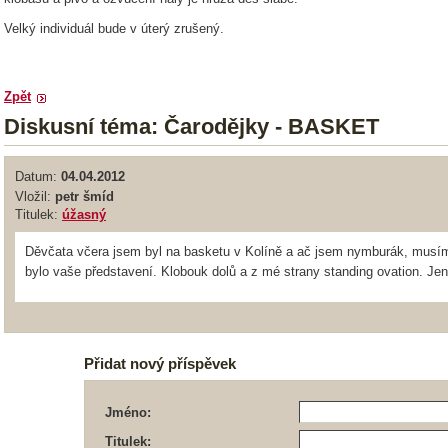
Velký individuál bude v úterý zrušený.
Zpět
Diskusní téma: Čarodějky - BASKET
Datum:
04.04.2012
Vložil:
petr šmíd
Titulek:
úžasný
Děvčata včera jsem byl na basketu v Kolíně a ač jsem nymburák, musím 
bylo vaše představení. Klobouk dolů a z mé strany standing ovation. Jen 
Přidat nový příspěvek
Jméno:
Titulek: