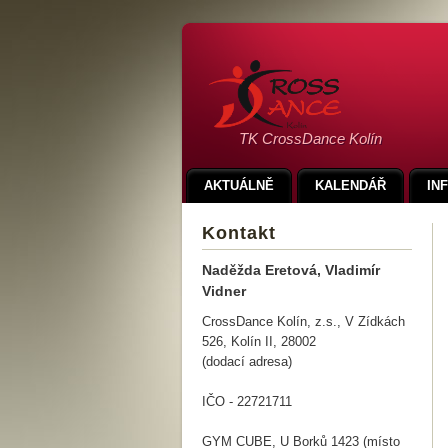
TK CrossDance Kolín
AKTUÁLNĚ
KALENDÁŘ
IN
Kontakt
Naděžda Eretová, Vladimír
Vidner
CrossDance Kolín, z.s., V Zídkách
526, Kolín II, 28002
(dodací adresa)
IČO - 22721711
GYM CUBE, U Borků 1423 (místo