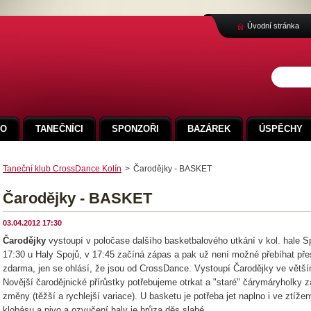
Úvodní stránka
FO
TANEČNÍCI
SPONZOŘI
BAZÁREK
ÚSPĚCHY
Taneční klub CrossDance Kolín
>
Čarodějky - BASKET
Čarodějky - BASKET
03.04.2012 17:30
Čarodějky
vystoupí v poločase dalšího basketbalového utkání v kol. hale S
17:30 u Haly Spojů, v 17:45 začíná zápas a pak už není možné přebíhat pře
zdarma, jen se ohlásí, že jsou od CrossDance. Vystoupí Čarodějky ve větším 
Novější čarodějnické přírůstky potřebujeme otrkat a "staré" čárymáryholky 
změny (těžší a rychlejší variace). U basketu je potřeba jet naplno i ve ztíž
klobásu a pivo a ozvučení haly je hrůza děs slabé.