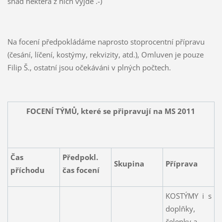
snad některá z nich vyjde .-)
Na focení předpokládáme naprosto stoprocentní přípravu
(česání, líčení, kostýmy, rekvizity, atd.), Omluven je pouze
Filip Š., ostatní jsou očekáváni v plných počtech.
FOCENÍ TÝMŮ, které se připravují na MS 2011
Čas
Předpokl.
Skupina
Příprava
příchodu
čas focení
KOSTÝMY i s
doplňky,
čelenky a