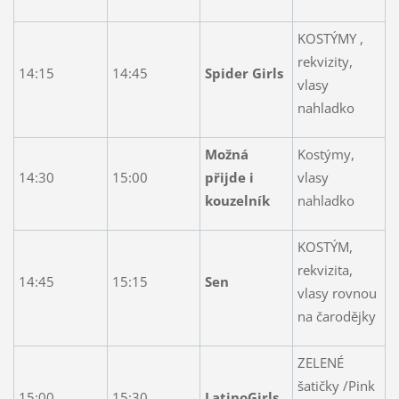
KOSTÝMY ,
rekvizity,
14:15
14:45
Spider Girls
vlasy
nahladko
Možná
Kostýmy,
14:30
15:00
přijde i
vlasy
kouzelník
nahladko
KOSTÝM,
rekvizita,
14:45
15:15
Sen
vlasy rovnou
na čarodějky
ZELENÉ
šatičky /Pink
15:00
15:30
LatinoGirls