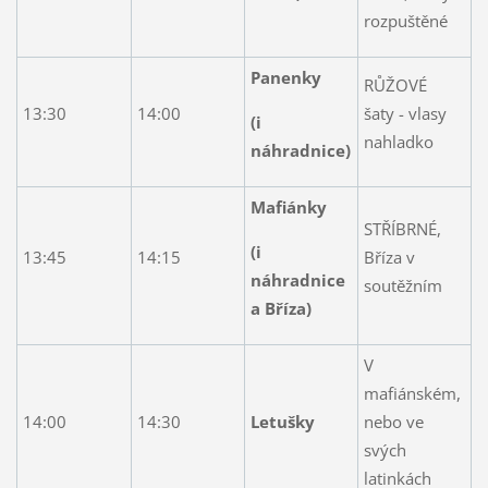
rozpuštěné
Panenky
RŮŽOVÉ
13:30
14:00
šaty - vlasy
(i
nahladko
náhradnice)
Mafiánky
STŘÍBRNÉ,
(i
13:45
14:15
Bříza v
náhradnice
soutěžním
a Bříza)
V
mafiánském,
14:00
14:30
Letušky
nebo ve
svých
latinkách