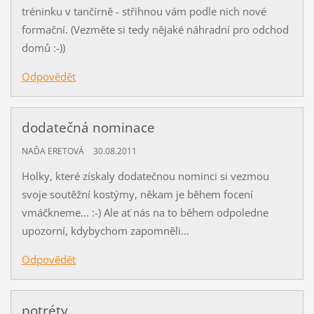
tréninku v tančírně - střihnou vám podle nich nové
formační. (Vezměte si tedy nějaké náhradní pro odchod
domů :-))
Odpovědět
dodatečná nominace
NAĎA ERETOVÁ
30.08.2011
Holky, které získaly dodatečnou nominci si vezmou
svoje soutěžní kostýmy, někam je během focení
vmáčkneme... :-) Ale ať nás na to během odpoledne
upozorní, kdybychom zapomněli...
Odpovědět
potréty