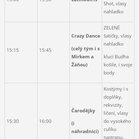
Shot, vlasy
nahladko
ZELENÉ
Crazy Dance
šatičky, vlasy
nahladko
(celý tým i s
15:15
15:45
Mirkem a
kluci Budha
Žáňou)
košile, i svoje
body
Kostýmy i s
doplňky,
rekvizity,
Čarodějky
líčení, vlasy
15:30
16:00
do vysokého
(i
culíku
náhradníci)
nastranu,