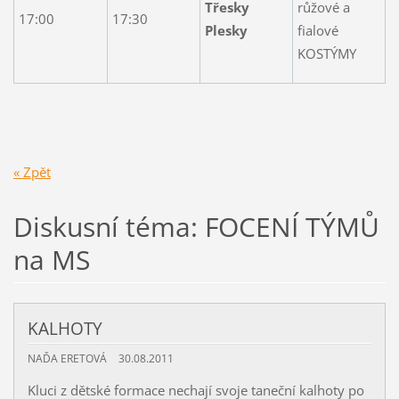
Třesky
růžové a
17:00
17:30
Plesky
fialové
KOSTÝMY
« Zpět
Diskusní téma: FOCENÍ TÝMŮ
na MS
KALHOTY
NAĎA ERETOVÁ
30.08.2011
Kluci z dětské formace nechají svoje taneční kalhoty po