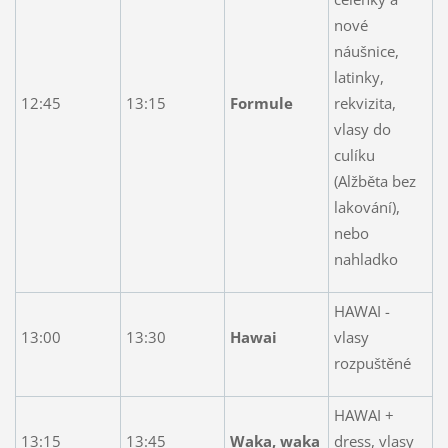
nové
náušnice,
latinky,
12:45
13:15
Formule
rekvizita,
vlasy do
culíku
(Alžběta bez
lakování),
nebo
nahladko
HAWAI -
13:00
13:30
Hawai
vlasy
rozpuštěné
HAWAI +
13:15
13:45
Waka, waka
dress, vlasy