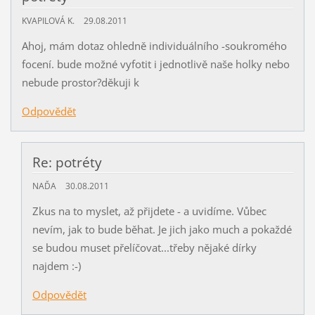
KVAPILOVÁ K.
29.08.2011
Ahoj, mám dotaz ohledně individuálního -soukromého
focení. bude možné vyfotit i jednotlivě naše holky nebo
nebude prostor?děkuji k
Odpovědět
Re: potréty
NAĎA
30.08.2011
Zkus na to myslet, až přijdete - a uvidíme. Vůbec
nevím, jak to bude běhat. Je jich jako much a pokaždé
se budou muset přelíčovat...třeby nějaké dírky
najdem :-)
Odpovědět