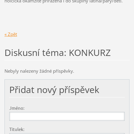
holčička okamžitě přiřazena i do skupiny latina/páry/děti.
« Zpět
Diskusní téma: KONKURZ
Nebyly nalezeny žádné příspěvky.
Přidat nový příspěvek
Jméno:
Titulek: