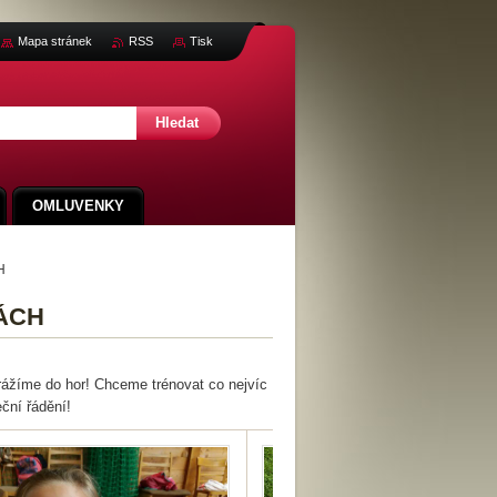
Mapa stránek
RSS
Tisk
OMLUVENKY
H
ÁCH
žíme do hor! Chceme trénovat co nejvíc
ční řádění!