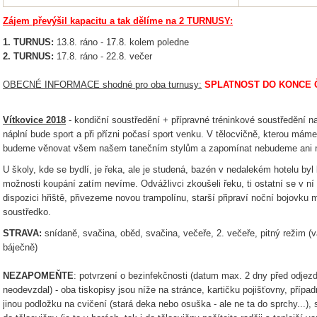
Zájem převýšil kapacitu a tak dělíme na 2 TURNUSY:
1. TURNUS:
13.8. ráno - 17.8. kolem poledne
2. TURNUS:
17.8. ráno - 22.8. večer
OBECNÉ INFORMACE shodné pro oba turnusy:
SPLATNOST DO KONCE 
Vítkovice 2018
- kondiční soustředění + přípravné tréninkové soustředění n
náplní bude sport a při přízni počasí sport venku. V tělocvičně, kterou máme
budeme věnovat všem našem tanečním stylům a zapomínat nebudeme ani na
U školy, kde se bydlí, je řeka, ale je studená, bazén v nedalekém hotelu byl
možnosti koupání zatím nevíme. Odvážlivci zkoušeli řeku, ti ostatní se v n
dispozici hřiště, přivezeme novou trampolínu, starší připraví noční bojovku 
soustředko.
STRAVA:
snídaně, svačina, oběd, svačina, večeře, 2. večeře, pitný režim (v
báječně)
NEZAPOMEŇTE
: potvrzení o bezinfekčnosti (datum max. 2 dny před odje
neodevzdal) - oba tiskopisy jsou níže na stránce, kartičku pojišťovny, přípa
jinou podložku na cvičení (stará deka nebo osuška - ale ne ta do sprchy...),