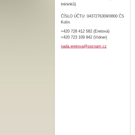
tréninků)
ČÍSLO ÚČTU: 0437276309/0800 ČS
Kolín
+420 728 412 582 (Eretová)
+420 723 109 942 (Vidner)
nada.ere
tova@sez
nam.cz