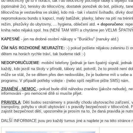
do tělocvičny (je to v horách, tak i do tělocvičny počítejte raději s teplejší v
(optimálně 2x), tenisky do tělocvičny, dostatek ponožek do bot, piškoty
tělocvična je vestavěna ve skále), kdo má - tak i vlastní švihadlo, dívky d
nepromokavou bundu s kapucí, malý batůžek, plavky, lahev na pití na trénink
režim, přezůvky do ubytovny, ... hygiena, oblečení atd.
+ doporučeno
: repe
kniha nebo nějaká spol. hra (NENÍ TAM WIFI a chytáme jen VELMI ŠPATNÝ
KAPESNÉ
- jen na drobné osobní nákupy v "Buráčku" (nanuky atd.)
ČÍM NÁS ROZHODNĚ NEURAZÍTE:
:-) pokud pošlete nějakou zeleninu či 
dětem na horách rychle tráví, tak budeme rádi :-)
NEDOPORUČUJEME
: mobilní telefony (jednak je tam špatný signál, jed
každý, kdo jezdí na školy v přírodě, tábory atd, potvrdí, že to prostě není d
může se stát, že se dětem přes den nedovoláte, že je budeme mít u sebe 
programu. V případě potřeby volejte - (nebo spíš nejdříve pište SMS) nám.
ZRANĚNÍ - NEMOC
- pokud bude dítě náhodou zraněno (jakože nebude), n
informováni - pro nemocné dítě si musíte přijet.
PRAVIDLA
: Děti budou seznámeny s pravidly chodu ubytovacího zařízení, 
trampolíny, pohybu v okolí ubytování i s pravidly bezpečnosti v tělocvičně
zajistit bezpečnost dětí, upozorněte je prosím na to, že daná pravidla je nut
DALŠÍ INFORMACE jsou pro každý turnus jiné a najdete je na této stránce n