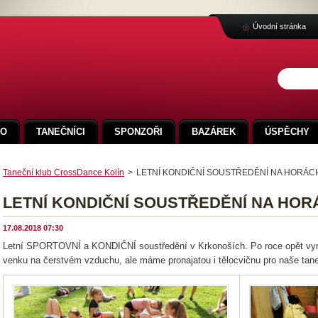
Úvodní stránka
FO
TANEČNÍCI
SPONZOŘI
BAZÁREK
ÚSPĚCHY
Taneční klub CrossDance Kolín
>
LETNÍ KONDIČNÍ SOUSTŘEDĚNÍ NA HORÁC
LETNÍ KONDIČNÍ SOUSTŘEDĚNÍ NA HOR
17.08.2018 07:30
Letní SPORTOVNÍ a KONDIČNÍ soustředění v Krkonoších. Po roce opět vyrá
venku na čerstvém vzduchu, ale máme pronajatou i tělocvičnu pro naše tane