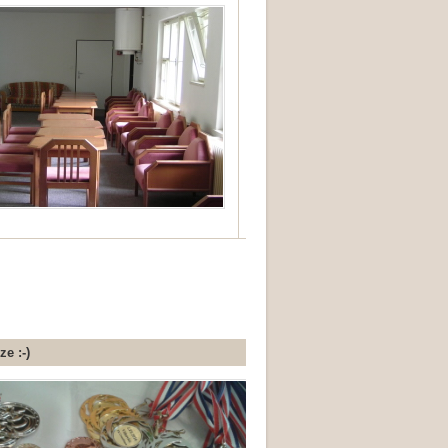
e :-)