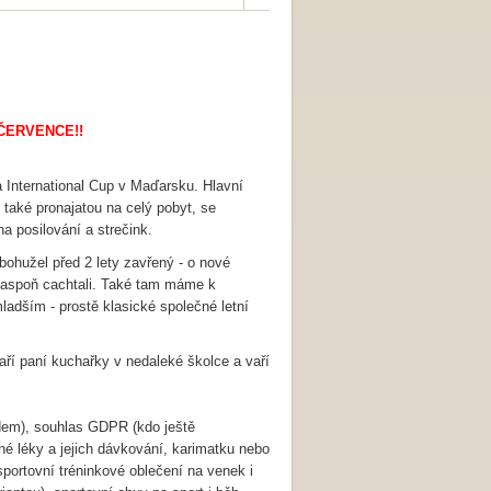
ČERVENCE!!
a International Cup v Maďarsku. Hlavní
 také pronajatou na celý pobyt, se
 posilování a strečink.
 bohužel před 2 lety zavřený - o nové
í aspoň cachtali. Také tam máme k
mladším - prostě klasické společné letní
aří paní kuchařky v nedaleké školce a vaří
zdem), souhlas GDPR (kdo ještě
dné léky a jejich dávkování, karimatku nebo
 sportovní tréninkové oblečení na venek i