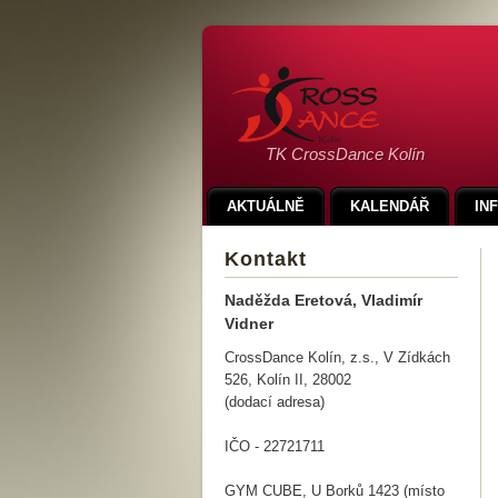
TK CrossDance Kolín
AKTUÁLNĚ
KALENDÁŘ
IN
Kontakt
Naděžda Eretová, Vladimír
Vidner
CrossDance Kolín, z.s., V Zídkách
526, Kolín II, 28002
(dodací adresa)
IČO - 22721711
GYM CUBE, U Borků 1423 (místo