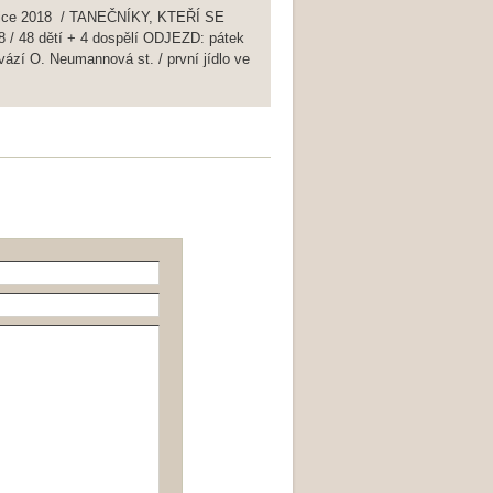
vice 2018 / TANEČNÍKY, KTEŘÍ SE
 / 48 dětí + 4 dospělí ODJEZD: pátek
ovází O. Neumannová st. / první jídlo ve