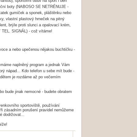
ariantou), sportovní obuv na sport i běh
, taneční boty (NABOSO SE NETRÉNUJE -
ostatek gumiček a sponek, pláštěnku nebo
y, vlastní plastový hrneček na pitný
lent, brýle proti slunci a opalovací krém,
 TEL. SIGNÁL) - což vítáme!
ovoce a nebo upečenou nějakou buchtičku -
nak máme naplněný program a jednak Vám
obrý nápad... Kdo telefon u sebe mít bude -
a dětem je rozdáme až po večerním
ebo bude jinak nemocné - budete obratem
venkovního sportoviště, používání
. Při zásadním porušení pravidel nemůžeme
né dodržovat...
íže!