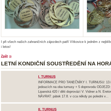
I při všech našich zahraničních zájezdech patří Vítkovice k jedněm z nejblí
i letos!
Zpět
LETNÍ KONDIČNÍ SOUSTŘEDĚNÍ NA HOR
I. TURNUS
INFORMACE PRO TANEČNÍKY I. TURNUSU: 13.8. 
jedoucích na oba turnusy + 5 doprovodu ODJEZD: p
Lipanská 420 / děti doprovází V. Vidner a N. Eretov
NÁVRAT: pátek 17.8. v cca někdy po poledni v...
II. TURNUS