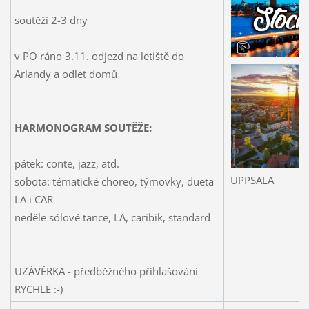
soutěží 2-3 dny
v PO ráno 3.11. odjezd na letiště do
Arlandy a odlet domů
HARMONOGRAM SOUTĚŽE:
pátek: conte, jazz, atd.
UPPSALA
sobota: tématické choreo, týmovky, dueta
LA i CAR
neděle sólové tance, LA, caribik, standard
UZÁVĚRKA - předběžného přihlašování
RYCHLE :-)