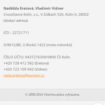
Naděžda Eretová, Vladimír Vidner
CrossDance Kolín, z.s., V Zídkách 526, Kolín II, 28002
(dodací adresa)
IČO - 22721711
GYM CUBE, U Borků 1423 (místo tréninků)
ČÍSLO ÚČTU: 0437276309/0800 ČS Kolín
+420 728 412 582 (Eretová)
+420 723 109 942 (Vidner)
nada.ere
tova@sez
nam.cz
© 2008-2014 Všechna práva vyhrazena.