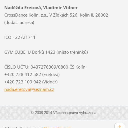
Naděžda Eretová, Vladimír Vidner
CrossDance Kolín, z.s., V Zídkách 526, Kolín II, 28002
(dodací adresa)
IČO - 22721711
GYM CUBE, U Borků 1423 (místo tréninků)
ČÍSLO ÚČTU: 0437276309/0800 ČS Kolín
+420 728 412 582 (Eretová)
+420 723 109 942 (Vidner)
nada.ere
tova@sez
nam.cz
© 2008-2014 Všechna práva vyhrazena.