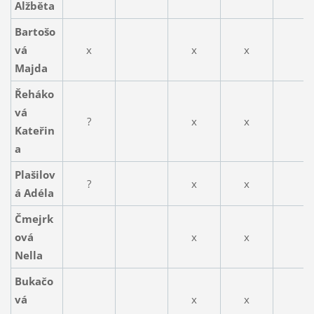
Alžběta
Bartošo
vá
x
x
x
Majda
Řeháko
vá
?
x
x
Kateřin
a
Plašilov
?
x
x
á Adéla
Čmejrk
ová
x
x
Nella
Bukačo
vá
x
x