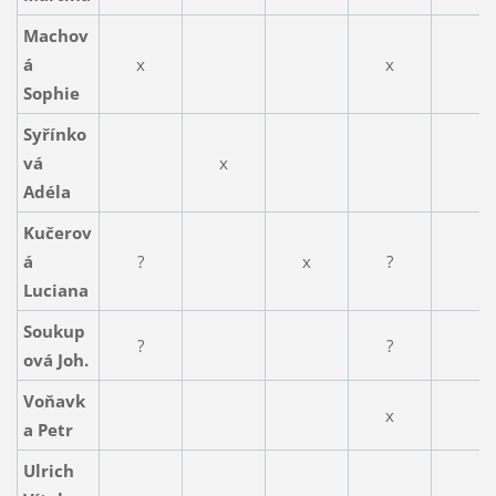
Machov
á
x
x
Sophie
Syřínko
vá
x
Adéla
Kučerov
á
?
x
?
Luciana
Soukup
?
?
ová Joh.
Voňavk
x
a Petr
Ulrich