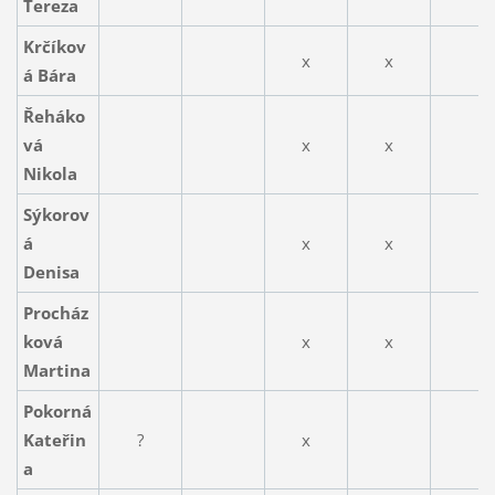
Tereza
Krčíkov
x
x
á Bára
Řeháko
vá
x
x
Nikola
Sýkorov
á
x
x
Denisa
Procház
ková
x
x
Martina
Pokorná
Kateřin
?
x
a