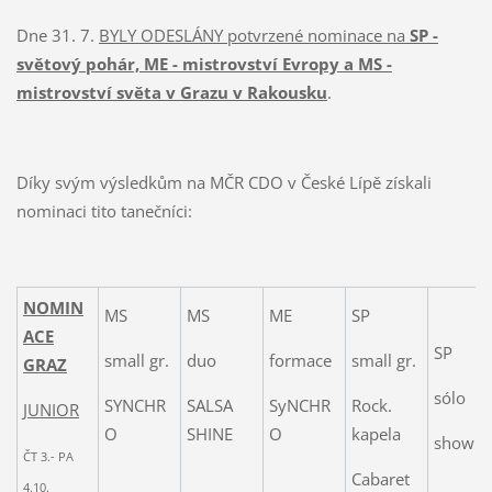
Dne 31. 7.
BYLY ODESLÁNY potvrzené nominace na
SP -
světový pohár, ME - mistrovství Evropy a MS -
mistrovství světa v Grazu v Rakousku
.
Díky svým výsledkům na MČR CDO v České Lípě získali
nominaci tito tanečníci:
NOMIN
MS
MS
ME
SP
ACE
SP
small gr.
duo
formace
small gr.
GRAZ
sólo
SYNCHR
SALSA
SyNCHR
Rock.
JUNIOR
O
SHINE
O
kapela
show
ČT 3.- PA
Cabaret
4.10.