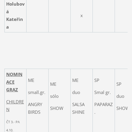
Holubov
á
x
Kateřin
a
NOMIN
ME
ME
SP
ACE
ME
SP
GRAZ
small.gr.
duo
Smal gr.
sólo
duo
CHILDRE
ANGRY
SALSA
PAPARAZ
SHOW
SHOW
N
BIRDS
SHINE
.
ČT 3.- PA
4.10.