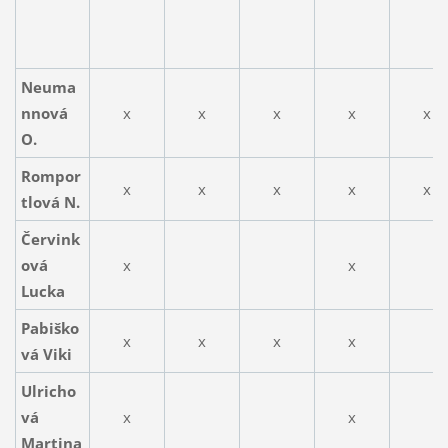
Neuma
nnová
x
x
x
x
x
O.
Rompor
x
x
x
x
x
tlová N.
Červink
ová
x
x
Lucka
Pabiško
x
x
x
x
vá Viki
Ulricho
vá
x
x
Martina