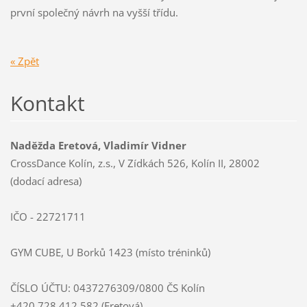
první společný návrh na vyšší třídu.
« Zpět
Kontakt
Naděžda Eretová, Vladimír Vidner
CrossDance Kolín, z.s., V Zídkách 526, Kolín II, 28002
(dodací adresa)
IČO - 22721711
GYM CUBE, U Borků 1423 (místo tréninků)
ČÍSLO ÚČTU: 0437276309/0800 ČS Kolín
+420 728 412 582 (Eretová)