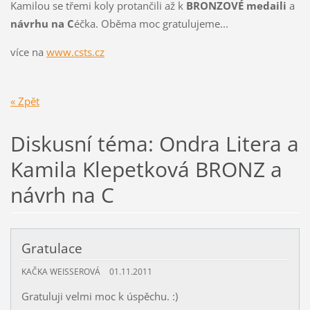
Kamilou se třemi koly protančili až k
BRONZOVÉ medaili
a
návrhu na C
éčka. Oběma moc gratulujeme...
více na
www.csts.cz
« Zpět
Diskusní téma: Ondra Litera a
Kamila Klepetková BRONZ a
návrh na C
Gratulace
KAČKA WEISSEROVÁ
01.11.2011
Gratuluji velmi moc k úspěchu. :)