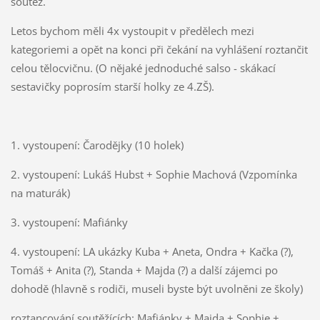
soutěž.
Letos bychom měli 4x vystoupit v předělech mezi
kategoriemi a opět na konci při čekání na vyhlášení roztančit
celou tělocvičnu. (O nějaké jednoduché salso - skákací
sestavičky poprosím starší holky ze 4.ZŠ).
1. vystoupení: Čarodějky (10 holek)
2. vystoupení: Lukáš Hubst + Sophie Machová (Vzpomínka
na maturák)
3. vystoupení: Mafiánky
4. vystoupení: LA ukázky Kuba + Aneta, Ondra + Kačka (?),
Tomáš + Anita (?), Standa + Majda (?) a další zájemci po
dohodě (hlavně s rodiči, museli byste být uvolněni ze školy)
roztancování soutěžících: Mafiánky + Majda + Sophie +