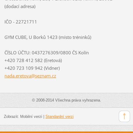
(dodací adresa)
IČO - 22721711
GYM CUBE, U Borků 1423 (místo tréninků)
ČÍSLO ÚČTU: 0437276309/0800 ČS Kolín
+420 728 412 582 (Eretová)
+420 723 109 942 (Vidner)
nada.ere
tova@sez
nam.cz
© 2008-2014 Všechna práva vyhrazena.
Zobrazit:
Mobilní verzi
|
Standardní verzi