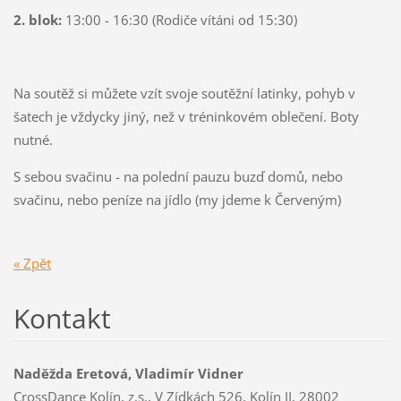
2. blok:
13:00 - 16:30 (Rodiče vítáni od 15:30)
Na soutěž si můžete vzít svoje soutěžní latinky, pohyb v
šatech je vždycky jiný, než v tréninkovém oblečení. Boty
nutné.
S sebou svačinu - na polední pauzu buzď domů, nebo
svačinu, nebo peníze na jídlo (my jdeme k Červeným)
« Zpět
Kontakt
Naděžda Eretová, Vladimír Vidner
CrossDance Kolín, z.s., V Zídkách 526, Kolín II, 28002