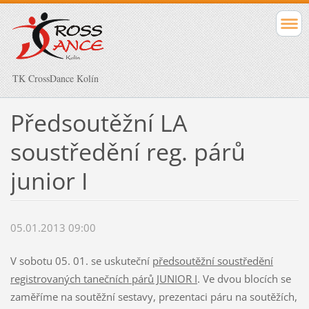
TK CrossDance Kolín
Předsoutěžní LA
soustředění reg. párů
junior I
05.01.2013 09:00
V sobotu 05. 01. se uskuteční
předsoutěžní soustředění
registrovaných tanečních párů JUNIOR I
. Ve dvou blocích se
zaměříme na soutěžní sestavy, prezentaci páru na soutěžích,