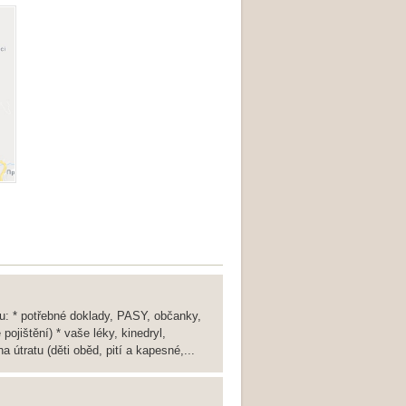
u: * potřebné doklady, PASY, občanky,
 pojištění) * vaše léky, kinedryl,
 útratu (děti oběd, pití a kapesné,...