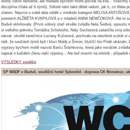
listiny zatím nemáme, ale medaile bychom mohli počítat na kila... Všechny 
disciplína čítala až 6 týmů). Sólisté nám také dělali radost, jak ti, co třeba p
zlatem. Nejvíce o sobě dala vědět v minikids kategorii MELISA ANTOŠO
juniorech ALŽBĚTA KVAPILOVÁ a v mládeži ANNA NEMČOKOVÁ. Ale to samo
Budvě skloňovala. (První sólový start skvěle zvládla Nela Šedivá, spoustu 
si velkého pokroku Tomáška Scholzeho, Naty Sochorová zatančila svoj sólo ne
návrat skvělé tanečnice Luciany Kučerové, pochvalu na otevřené scéně si vy
rádi, že součástí týmů byli i kluci Matěj a Šimon, klučičí trio Piráti ukázal
výpravy bychom mohli nazvat Barču Šrámkovou, která jako nováček zvládla 
napsat o každém členu naší výpravy... Ale teď musím na trénink - případně 
VÝSLEDKY soutěže
SP WADF v Budvě
, soutěžní hotel Splendid - doprava CK Monatour, ub