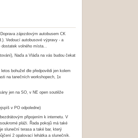
00. Doprava zájezdovým autobusem CK
d.). Vedoucí autobusové výpravy - a
dostatek volného místa...
ytování), Naďa a Vláďa na vás budou čekat
, letos bohužel dle předpovědi jen kolem
asti na tanečních workshopech, 1x
psány jen na SO, v NE open soutěže
nejspíš v PO odpoledne)
 bezdrátovým připojením k internetu. V
a soukromé pláži. Řada pokojů má také
 sluneční terasa a také bar, který
ůjčení 2 opalovací lehátka a slunečník.