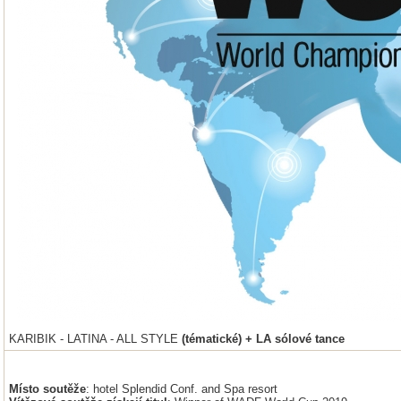
KARIBIK - LATINA - ALL STYLE
(tématické) + LA sólové tance
Místo soutěže
: hotel Splendid Conf. and Spa resort