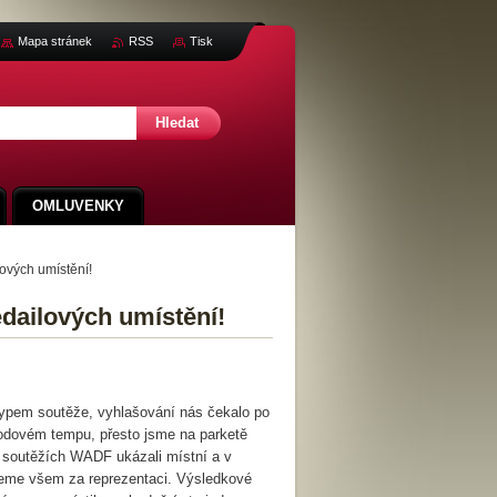
Mapa stránek
RSS
Tisk
OMLUVENKY
ových umístění!
dailových umístění!
typem soutěže, vyhlašování nás čekalo po
hodovém tempu, přesto jsme na parketě
v soutěžích WADF ukázali místní a v
ujeme všem za reprezentaci. Výsledkové