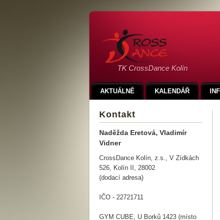
TK CrossDance Kolín
AKTUÁLNĚ
KALENDÁŘ
IN
Kontakt
Naděžda Eretová, Vladimír
Vidner
CrossDance Kolín, z.s., V Zídkách
526, Kolín II, 28002
(dodací adresa)
IČO - 22721711
GYM CUBE, U Borků 1423 (místo