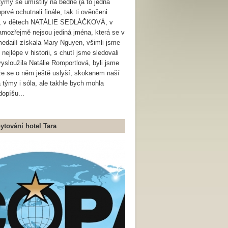
týmy se umístily na bedně (a to jedna
oprvé ochutnali finále, tak ti ověnčeni
VÁ, v dětech NATÁLIE SEDLÁČKOVÁ, v
zřejmě nejsou jediná jména, která se v
medailí získala Mary Nguyen, všimli jsme
jlépe v historii, s chutí jsme sledovali
sloužila Natálie Romportlová, byli jsme
o, že se o něm ještě uslyší, skokanem naší
týmy i sóla, ale takhle bych mohla
dopíšu...
ytování hotel Tara