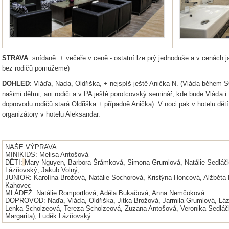
STRAVA
: snídaně + večeře v ceně - ostatní lze prý jednoduše a v cenách
bez rodičů pomůžeme)
DOHLED
: Vláďa, Naďa, Oldřiška, + nejspíš ještě Anička N. (Vláďa během 
našimi dětmi, ani rodiči a v PA ještě porotcovský seminář, kde bude Vláďa i
doprovodu rodičů stará Oldřiška + případně Anička). V noci pak v hotelu d
organizátory v hotelu Aleksandar.
NAŠE VÝPRAVA:
MINIKIDS: Melisa Antošová
DĚTI:
Mary Nguyen, Barbora Šrámková, Simona Grumlová, Natálie Sedláčk
Lázňovský, Jakub Volný,
JUNIOR: Karolína Brožová, Natálie Sochorová, Kristýna Honcová, Alžběta
Kahovec
MLÁDEŽ: Natálie Romportlová, Adéla Bukačová, Anna Nemčoková
DOPROVOD: Naďa, Vláďa, Oldřiška, Jitka Brožová, Jarmila Grumlová, Láz
Lenka Scholzeová, Tereza Scholzeová, Zuzana Antošová, Veronika Sedláč
Margarita), Luděk Lázňovský