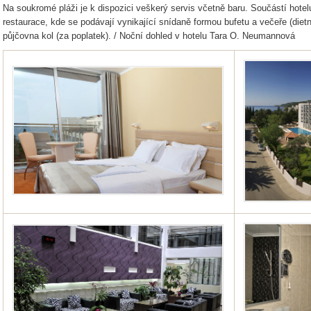
Na soukromé pláži je k dispozici veškerý servis včetně baru. Součástí hotelu
restaurace, kde se podávají vynikající snídaně formou bufetu a večeře (diet
půjčovna kol (za poplatek). / Noční dohled v hotelu Tara O. Neumannová