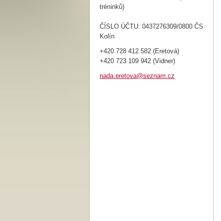
tréninků)
ČÍSLO ÚČTU: 0437276309/0800 ČS
Kolín
+420 728 412 582 (Eretová)
+420 723 109 942 (Vidner)
nada.ere
tova@sez
nam.cz