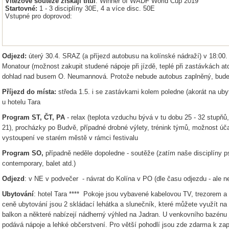
Vítězové soutěže získají titul
: Winner of WADF World Cup 2019
Startovné:
1 - 3 disciplíny 30E, 4 a více disc. 50E
Vstupné pro doprovod:
Odjezd:
úterý 30.4. SRAZ (a příjezd autobusu na kolínské nádraží) v 18:
Monatour (možnost zakupit studené nápoje při jízdě, teplé při zastávkách at
dohlad nad busem O. Neumannová. Protože nebude autobus zaplněný, bude 
Příjezd do místa:
středa 1.5. i se zastávkami kolem poledne (akorát na ub
u hotelu Tara
Program ST, ČT, PA
- relax (teplota vzduchu bývá v tu dobu 25 - 32 stupňů
21), procházky po Budvě, případné drobné výlety, trénink týmů, možnost úč
vystoupení ve starém městě v rámci festivalu
Program SO,
případně neděle dopoledne - soutěže (zatím naše disciplíny 
contemporary, balet atd.)
Odjezd
: v NE v podvečer - návrat do Kolína v PO (dle času odjezdu - ale 
Ubytování
: hotel Tara **** Pokoje jsou vybavené kabelovou TV, trezorem a
ceně ubytování jsou 2 skládací lehátka a slunečník, které můžete využít n
balkon a některé nabízejí nádherný výhled na Jadran. U venkovního bazénu je
podává nápoje a lehké občerstvení. Pro větší pohodlí jsou zde zdarma k zap