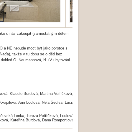
 jako u nás zakoupit (samostatným dětem
SO a NE nebude moct být jako porotce s
 Naďa), takže v tu dobu se o děti bez
ětí dohled O. Neumannová, N +V ubytováni
ová, Klaudie Burdová, Martina Vorlíčková, Nikoleta Greková Tomáš Scholze
 Kvapilová, Ami Lodlová, Nela Šedivá, Luciana Kučerová, Lázňovská Lída,
Ma
ňovská Lenka, Tereza Petříčková, Lodlová Iva, Jaroslav
Ryba
, Volných 4, M
ková, Kateřina Burdová, Dana Romportlová, Kahovcová Gábina, Štěpánková 