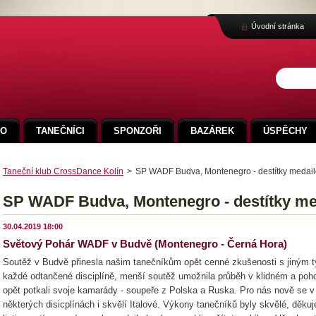
Úvodní stránka
FO
TANEČNÍCI
SPONZOŘI
BAZÁREK
ÚSPĚCHY
Taneční klub CrossDance Kolín
>
SP WADF Budva, Montenegro - destítky medail
SP WADF Budva, Montenegro - destítky me
30.04.2019 18:00
Světový Pohár WADF v Budvě (Montenegro - Černá Hora)
Soutěž v Budvě přinesla našim tanečníkům opět cenné zkušenosti s jiným 
každé odtančené disciplíně, menší soutěž umožnila průběh v klidném a po
opět potkali svoje kamarády - soupeře z Polska a Ruska. Pro nás nově se 
některých disicplínách i skvělí Italové. Výkony tanečníků byly skvělé, děk