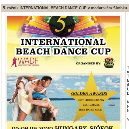
5. ročník INTERNATIONAL BEACH DANCE CUP v maďarském Siofoku
r
(
K
V