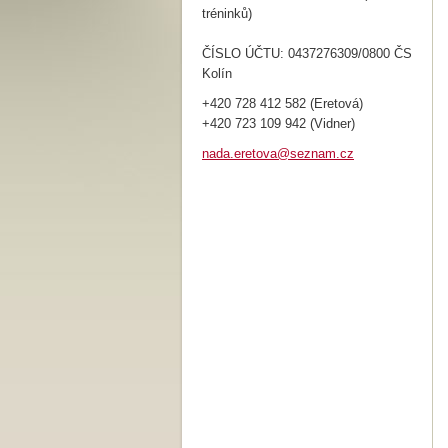
tréninků)
ČÍSLO ÚČTU: 0437276309/0800 ČS
Kolín
+420 728 412 582 (Eretová)
+420 723 109 942 (Vidner)
nada.ere
tova@sez
nam.cz