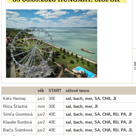
1
věk
START
sólové tance
Káťa Hannay
juv1
30E
sal, bach, mer,
SA, CHA, JI
Róza Šťastná
mini
30E
sal, bach, mer, JI
Simča Grumlová
juv2
40E
sal, bach, mer, SA, CHA, RU, PA, JI
Klaudie Burdová
juv2
40E
sal, bach, mer, SA, CHA, RU, PA, JI
Barča Šrámková
juv2
40E
sal, bach, mer, SA, CHA, RU, PA, JI,