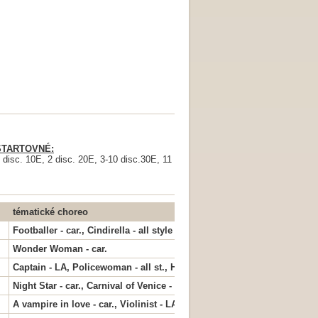
STARTOVNÉ:
 disc. 10E, 2 disc. 20E, 3-10 disc.30E, 11 - 20 disc.40E, 21-30 disc.50E.
tématické choreo
Footballer - car.,
Cindirella - all style
Wonder Woman - car.
Captain - LA, Policewoman - all st., Hawaigirl - car.
Night Star - car.,
Carnival of Venice - LA
,
High School Musical
- all st.
A vampire in love - car.,
Violinist - LA, Rainbow - conte, Pocahontas - 