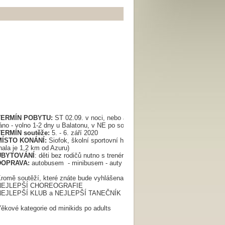
TERMÍN POBYTU:
ST 02.09. v noci, nebo až ČT 3.9. v noci, příjezd do Siof
áno - volno 1-2 dny u Balatonu, v NE po soutěži cesta domů (v ČR v PO ráno
TERMÍN soutěže:
5. - 6. září 2020
MÍSTO KONÁNÍ:
Siofok, školní sportovní hala: BESZÉDES JÓZSEF ÁLTA
hala je 1,2 km od Azuru)
UBYTOVÁNÍ
: děti bez rodičů nutno s trenéry (hotel Azur)
DOPRAVA:
autobusem - minibusem - auty (podle počtu a zájmu)
romě soutěží, které znáte bude vyhlášena:
NEJLEPŠÍ CHOREOGRAFIE
NEJLEPŠÍ KLUB a NEJLEPŠÍ TANEČNÍK
ěkové kategorie od minikids po adults