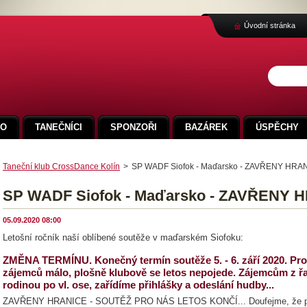
Úvodní stránka
FO
TANEČNÍCI
SPONZOŘI
BAZÁREK
ÚSPĚCHY
Taneční klub CrossDance Kolín
>
SP WADF Siofok - Maďarsko - ZAVŘENY HRA
SP WADF Siofok - Maďarsko - ZAVŘENY 
05.09.2020 08:00
Letošní ročník naší oblíbené soutěže v maďarském Siofoku:
ZMĚNA TERMÍNU. Konečný termín soutěže 5. - 6. září 2020. Proto
zájemců málo, plošně klubově se letos nepojede. Zájemcům z řad 
rodinou po vl. ose, zařídíme přihlášky a odeslání hudby...
ZAVŘENY HRANICE - SOUTĚŽ PRO NÁS LETOS KONČÍ... Doufejme, že příš