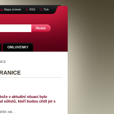
Mapa stránek
RSS
Tisk
OMLUVENKY
NICE
HRANICE
že v aktuální situaci bylo
sólistů, kteří budou chtít jet s
tí rok...