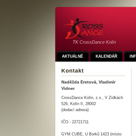
TK CrossDance Kolín
AKTUÁLNĚ
KALENDÁŘ
IN
Kontakt
Naděžda Eretová, Vladimír
Vidner
CrossDance Kolín, z.s., V Zídkách
526, Kolín II, 28002
(dodací adresa)
IČO - 22721711
GYM CUBE, U Borků 1423 (místo