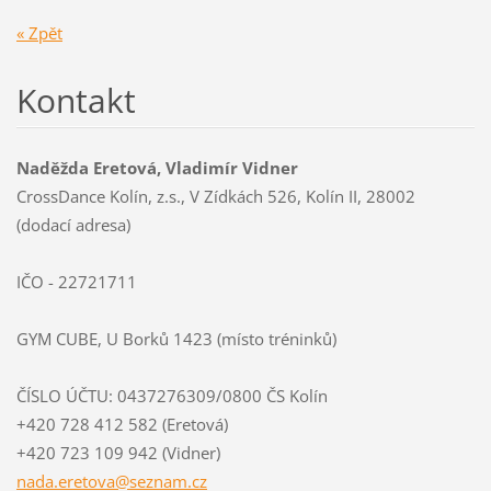
« Zpět
Kontakt
Naděžda Eretová, Vladimír Vidner
CrossDance Kolín, z.s., V Zídkách 526, Kolín II, 28002
(dodací adresa)
IČO - 22721711
GYM CUBE, U Borků 1423 (místo tréninků)
ČÍSLO ÚČTU: 0437276309/0800 ČS Kolín
+420 728 412 582 (Eretová)
+420 723 109 942 (Vidner)
nada.ere
tova@sez
nam.cz