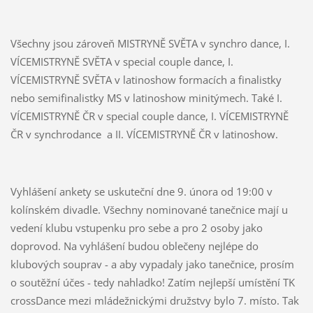
Všechny jsou zároveň MISTRYNĚ SVĚTA v synchro dance, I.
VÍCEMISTRYNĚ SVĚTA v special couple dance, I.
VÍCEMISTRYNĚ SVĚTA v latinoshow formacích a finalistky
nebo semifinalistky MS v latinoshow minitýmech. Také I.
VÍCEMISTRYNĚ ČR v special couple dance, I. VÍCEMISTRYNĚ
ČR v synchrodance a II. VÍCEMISTRYNĚ ČR v latinoshow.
Vyhlášení ankety se uskuteční dne 9. února od 19:00 v
kolínském divadle. Všechny nominované tanečnice mají u
vedení klubu vstupenku pro sebe a pro 2 osoby jako
doprovod. Na vyhlášení budou oblečeny nejlépe do
klubových souprav - a aby vypadaly jako tanečnice, prosím
o soutěžní účes - tedy nahladko! Zatím nejlepší umístění TK
crossDance mezi mládežnickými družstvy bylo 7. místo. Tak