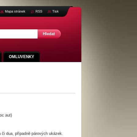
Mapa stránek
RSS
Tisk
OMLUVENKY
oc aut)
 či dua, případně párových ukázek.