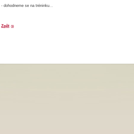
- dohodneme se na tréninku...
Zpět