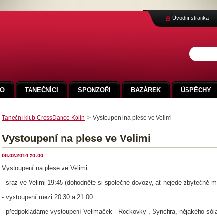
Úvodní stránka
FO
TANEČNÍCI
SPONZOŘI
BAZÁREK
ÚSPĚCHY
Taneční klub CrossDance Kolín
>
Vystoupení na plese ve Velimi
Vystoupení na plese ve Velimi
08.02.2014 20:00
Vystoupení na plese ve Velimi
- sraz ve Velimi 19:45 (dohodněte si společné dovozy, ať nejede zbytečně m
- vystoupení mezi 20:30 a 21:00
- předpokládáme vystoupení Velimaček - Rockovky , Synchra, nějakého sóla