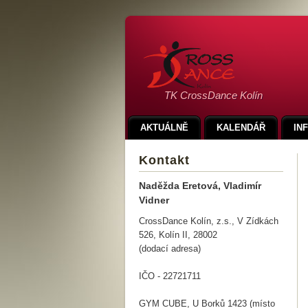
TK CrossDance Kolín
AKTUÁLNĚ
KALENDÁŘ
IN
Kontakt
Naděžda Eretová, Vladimír
Vidner
CrossDance Kolín, z.s., V Zídkách
526, Kolín II, 28002
(dodací adresa)
IČO - 22721711
GYM CUBE, U Borků 1423 (místo