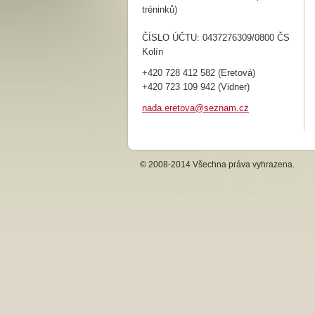
tréninků)
ČÍSLO ÚČTU: 0437276309/0800 ČS
Kolín
+420 728 412 582 (Eretová)
+420 723 109 942 (Vidner)
nada.ere
tova@sez
nam.cz
© 2008-2014 Všechna práva vyhrazena.