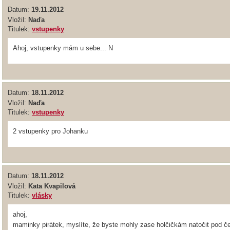
Datum:
19.11.2012
Vložil:
Naďa
Titulek:
vstupenky
Ahoj, vstupenky mám u sebe... N
Datum:
18.11.2012
Vložil:
Naďa
Titulek:
vstupenky
2 vstupenky pro Johanku
Datum:
18.11.2012
Vložil:
Kata Kvapilová
Titulek:
vlásky
ahoj,
maminky pirátek, myslíte, že byste mohly zase holčičkám natočit pod č