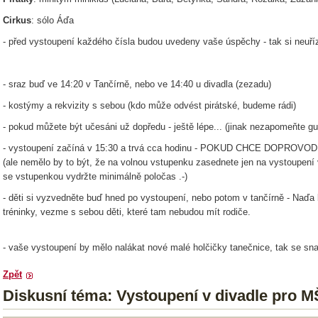
Cirkus
: sólo Áďa
- před vystoupení každého čísla budou uvedeny vaše úspěchy - tak si neuříz
- sraz buď ve 14:20 v Tančírně, nebo ve 14:40 u divadla (zezadu)
- kostýmy a rekvizity s sebou (kdo může odvést pirátské, budeme rádi)
- pokud můžete být učesáni už dopředu - ještě lépe... (jinak nezapomeňte g
- vystoupení začíná v 15:30 a trvá cca hodinu - POKUD CHCE DOPROVO
(ale nemělo by to být, že na volnou vstupenku zasednete jen na vystoupení v
se vstupenkou vydržte minimálně poločas .-)
- děti si vyzvedněte buď hned po vystoupení, nebo potom v tančírně - Naďa
tréninky, vezme s sebou děti, které tam nebudou mít rodiče.
- vaše vystoupení by mělo nalákat nové malé holčičky tanečnice, tak se snaž
Zpět
Diskusní téma: Vystoupení v divadle pro M