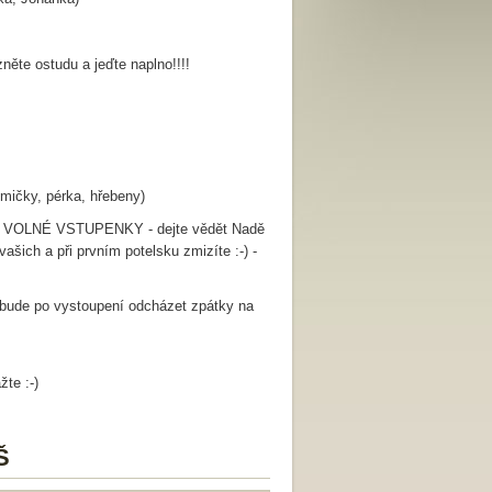
něte ostudu a jeďte naplno!!!!
umičky, pérka, hřebeny)
D VOLNÉ VSTUPENKY - dejte vědět Nadě
ašich a při prvním potelsku zmizíte :-) -
 bude po vystoupení odcházet zpátky na
te :-)
Š