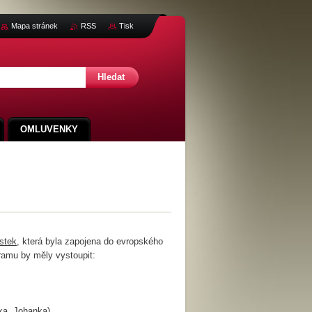
Mapa stránek
RSS
Tisk
OMLUVENKY
stek
, která byla zapojena do evropského
ramu by měly vystoupit:
ka, Johanka)