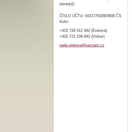
tréninků)
ČÍSLO ÚČTU: 0437276309/0800 ČS
Kolín
+420 728 412 582 (Eretová)
+420 723 109 942 (Vidner)
nada.ere
tova@sez
nam.cz