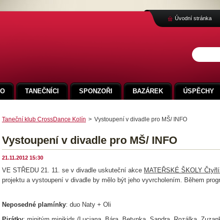
Úvodní stránka
FO
TANEČNÍCI
SPONZOŘI
BAZÁREK
ÚSPĚCHY
Taneční klub CrossDance Kolín
>
Vystoupení v divadle pro MŠ/ INFO
Vystoupení v divadle pro MŠ/ INFO
21.11.2012 15:30
VE STŘEDU 21. 11. se v divadle uskuteční akce
MATEŘSKÉ ŠKOLY Čtyřlí
projektu a vystoupení v divadle by mělo být jeho vyvrcholením. Během prog
Neposedné plamínky
: duo Naty + Oli
Pirátky
: minitým minikids (Luciana, Bára, Betynka, Sandra, Rozálka, Zuzan