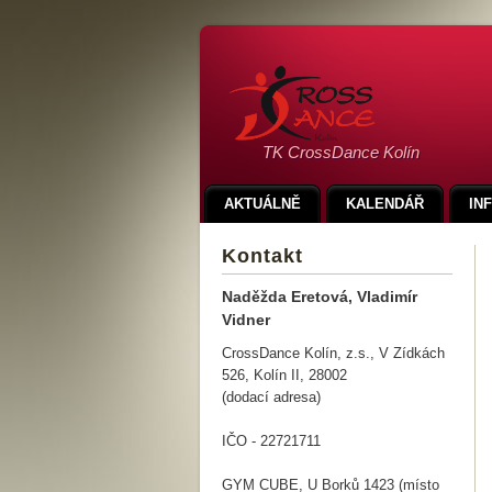
TK CrossDance Kolín
AKTUÁLNĚ
KALENDÁŘ
IN
Kontakt
Naděžda Eretová, Vladimír
Vidner
CrossDance Kolín, z.s., V Zídkách
526, Kolín II, 28002
(dodací adresa)
IČO - 22721711
GYM CUBE, U Borků 1423 (místo