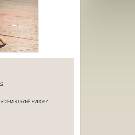
DO
ísto / VÍCEMISTRYNĚ EVROPY