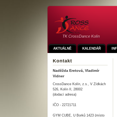
TK CrossDance Kolín
AKTUÁLNĚ
KALENDÁŘ
IN
Kontakt
Naděžda Eretová, Vladimír
Vidner
CrossDance Kolín, z.s., V Zídkách
526, Kolín II, 28002
(dodací adresa)
IČO - 22721711
GYM CUBE, U Borků 1423 (místo