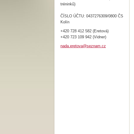
tréninků)
ČÍSLO ÚČTU: 0437276309/0800 ČS
Kolín
+420 728 412 582 (Eretová)
+420 723 109 942 (Vidner)
nada.ere
tova@sez
nam.cz