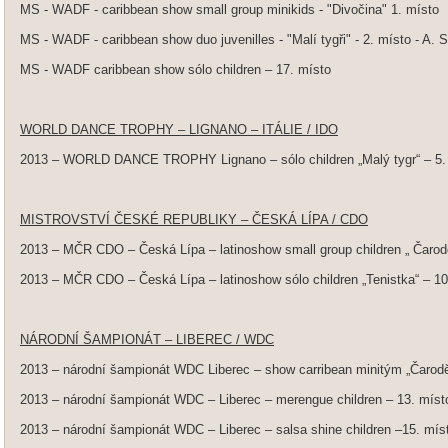
MS - WADF - caribbean show small group minikids - "Divočina" 1. místo
MS - WADF - caribbean show duo juvenilles - "Malí tygři" - 2. místo - A. 
MS - WADF caribbean show sólo children – 17. místo
WORLD DANCE TROPHY – LIGNANO – ITÁLIE / IDO
2013 – WORLD DANCE TROPHY Lignano – sólo children „Malý tygr“ – 5. 
MISTROVSTVÍ ČESKÉ REPUBLIKY – ČESKÁ LÍPA / CDO
2013 – MČR CDO – Česká Lípa – latinoshow small group children „ Čarodě
2013 – MČR CDO – Česká Lípa – latinoshow sólo children „Tenistka“ – 10
NÁRODNÍ ŠAMPIONÁT – LIBEREC / WDC
2013 – národní šampionát WDC Liberec – show carribean minitým „Čarodě
2013 – národní šampionát WDC – Liberec – merengue children – 13. míst
2013 – národní šampionát WDC – Liberec – salsa shine children –15. mís