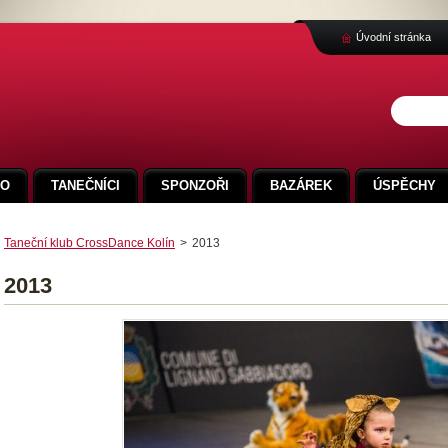
Úvodní stránka
FO
TANEČNÍCI
SPONZOŘI
BAZÁREK
ÚSPĚCHY
Taneční klub CrossDance Kolín
>
2013
2013