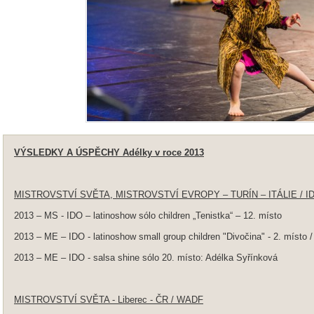
VÝSLEDKY A ÚSPĚCHY Adélky v roce 2013
MISTROVSTVÍ SVĚTA, MISTROVSTVÍ EVROPY – TURÍN – ITÁLIE / I
2013 – MS - IDO – latinoshow sólo children „Tenistka“ – 12. místo
2013 – ME – IDO - latinoshow small group children "Divočina" - 2. m
2013 – ME – IDO - salsa shine sólo 20. místo: Adélka Syřínková
MISTROVSTVÍ SVĚTA - Liberec - ČR / WADF