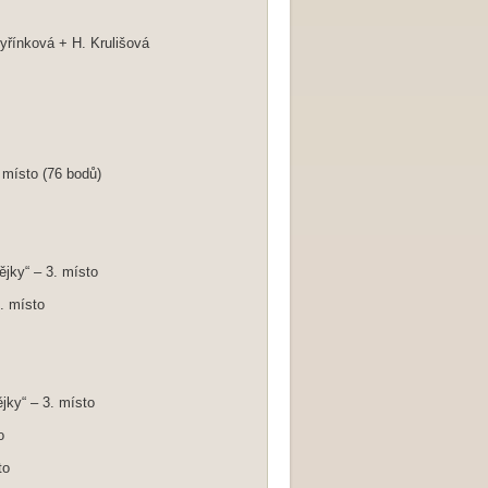
Syřínková
+ H. Krulišová
místo (76 bodů)
jky“ – 3. místo
. místo
jky“ – 3. místo
o
to