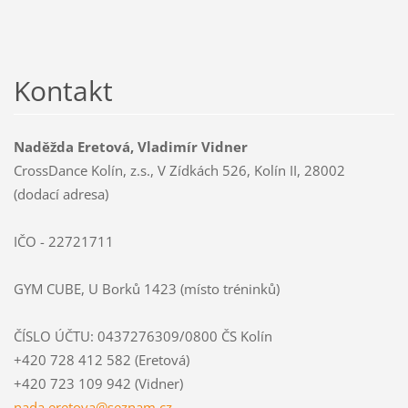
Kontakt
Naděžda Eretová, Vladimír Vidner
CrossDance Kolín, z.s., V Zídkách 526, Kolín II, 28002
(dodací adresa)
IČO - 22721711
GYM CUBE, U Borků 1423 (místo tréninků)
ČÍSLO ÚČTU: 0437276309/0800 ČS Kolín
+420 728 412 582 (Eretová)
+420 723 109 942 (Vidner)
nada.ere
tova@sez
nam.cz