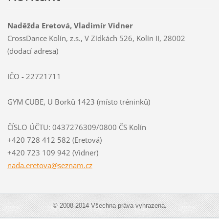
Naděžda Eretová, Vladimír Vidner
CrossDance Kolín, z.s., V Zídkách 526, Kolín II, 28002
(dodací adresa)
IČO - 22721711
GYM CUBE, U Borků 1423 (místo tréninků)
ČÍSLO ÚČTU: 0437276309/0800 ČS Kolín
+420 728 412 582 (Eretová)
+420 723 109 942 (Vidner)
nada.ere
tova@sez
nam.cz
© 2008-2014 Všechna práva vyhrazena.