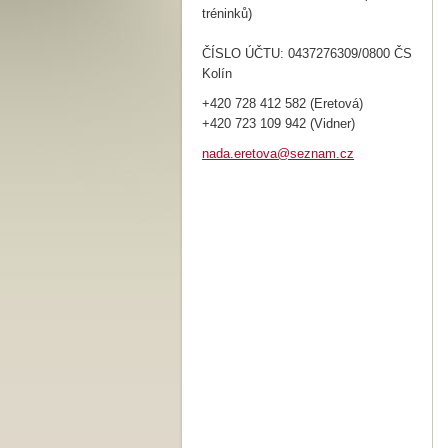
tréninků)
ČÍSLO ÚČTU: 0437276309/0800 ČS
Kolín
+420 728 412 582 (Eretová)
+420 723 109 942 (Vidner)
nada.ere
tova@sez
nam.cz