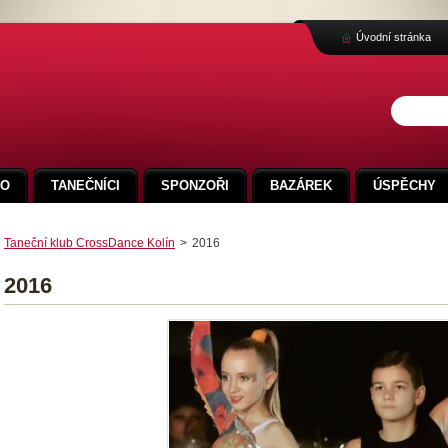
Úvodní stránka
FO
TANEČNÍCI
SPONZOŘI
BAZÁREK
ÚSPĚCHY
Taneční klub CrossDance Kolín
>
2016
2016