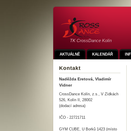
TK CrossDance Kolín
AKTUÁLNĚ
KALENDÁŘ
IN
Kontakt
Naděžda Eretová, Vladimír
Vidner
CrossDance Kolín, z.s., V Zídkách
526, Kolín II, 28002
(dodací adresa)
IČO - 22721711
GYM CUBE, U Borků 1423 (místo