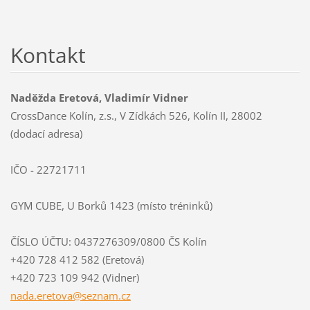
Kontakt
Naděžda Eretová, Vladimír Vidner
CrossDance Kolín, z.s., V Zídkách 526, Kolín II, 28002
(dodací adresa)
IČO - 22721711
GYM CUBE, U Borků 1423 (místo tréninků)
ČÍSLO ÚČTU: 0437276309/0800 ČS Kolín
+420 728 412 582 (Eretová)
+420 723 109 942 (Vidner)
nada.ere
tova@sez
nam.cz