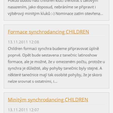
Pokud budou naši children kluci trénovat s takovým
nasazením, jako doposud, nebráníme se připravit i
výběrový minitým kluků :-) Nominace zatím otevřena...
Formace synchrodancing CHILDREN
13.11.2011 12:08
Children formaci synchra budeme připravovat úplně
poprvé. Opět bude sestavena z tanečnic latinoshow
formace, ale je možné, že v omezeném počtu, protože u
synchra je důležité, aby pohyby tanečnic byly stejné. A
některé tanečnice mají tak osobité pohyby, že je skoro
nelze srovnat s ostatními, i...
Minitým synchrodancing CHILDREN
13.11.2011 12:07