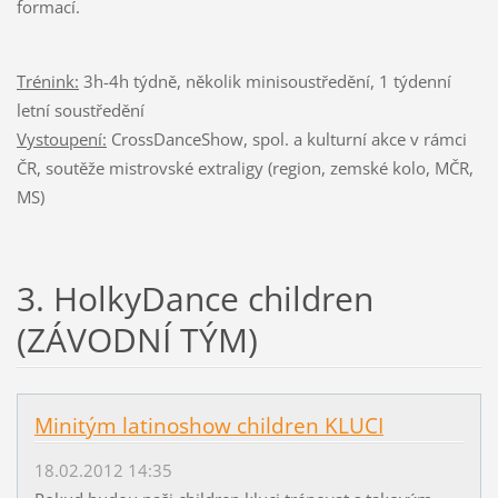
formací.
Trénink:
3h-4h týdně, několik minisoustředění, 1 týdenní
letní soustředění
Vystoupení:
CrossDanceShow, spol. a kulturní akce v rámci
ČR, soutěže mistrovské extraligy (region, zemské kolo, MČR,
MS)
3. HolkyDance children
(ZÁVODNÍ TÝM)
Minitým latinoshow children KLUCI
18.02.2012 14:35