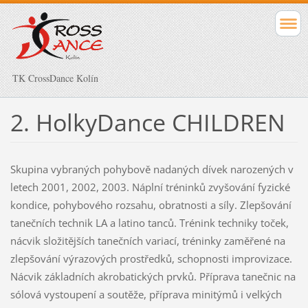
TK CrossDance Kolín
2. HolkyDance CHILDREN
Skupina vybraných pohybově nadaných dívek narozených v
letech 2001, 2002, 2003. Náplní tréninků zvyšování fyzické
kondice, pohybového rozsahu, obratnosti a síly. Zlepšování
tanečních technik LA a latino tanců. Trénink techniky toček,
nácvik složitějších tanečních variací, tréninky zaměřené na
zlepšování výrazových prostředků, schopnosti improvizace.
Nácvik základních akrobatických prvků. Příprava tanečnic na
sólová vystoupení a soutěže, příprava minitýmů i velkých