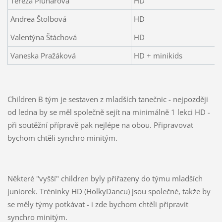
Tereza Pluhařová
HD
Andrea Štolbová
HD
Valentýna Štáchová
HD
Vaneska Pražáková
HD + minikids
Children B tým je sestaven z mladších tanečnic - nejpozději
od ledna by se měl společně sejít na minimálně 1 lekci HD -
při soutěžní přípravě pak nejlépe na obou. Připravovat
bychom chtěli synchro minitým.
Některé "vyšší" children byly přiřazeny do týmu mladších
juniorek. Tréninky HD (HolkyDancu) jsou společné, takže by
se měly týmy potkávat - i zde bychom chtěli připravit
synchro minitým.