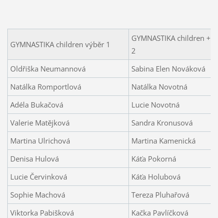
GYMNASTIKA children + ju
GYMNASTIKA children výběr 1
2
Oldřiška Neumannová
Sabina Elen Nováková
Natálka Romportlová
Natálka Novotná
Adéla Bukačová
Lucie Novotná
Valerie Matějková
Sandra Kronusová
Martina Ulrichová
Martina Kamenická
Denisa Hulová
Káťa Pokorná
Lucie Červinková
Káťa Holubová
Sophie Machová
Tereza Pluhařová
Viktorka Pabišková
Kačka Pavlíčková