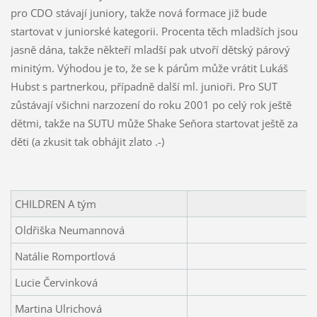
pro CDO stávají juniory, takže nová formace již bude
startovat v juniorské kategorii. Procenta těch mladších jsou
jasně dána, takže někteří mladší pak utvoří dětský párový
minitým. Výhodou je to, že se k párům může vrátit Lukáš
Hubst s partnerkou, případně další ml. junioři. Pro SUT
zůstávají všichni narzození do roku 2001 po celý rok ještě
dětmi, takže na SUTU může Shake Seňora startovat ještě za
děti (a zkusit tak obhájit zlato .-)
CHILDREN A tým
Oldřiška Neumannová
Natálie Romportlová
Lucie Červinková
Martina Ulrichová