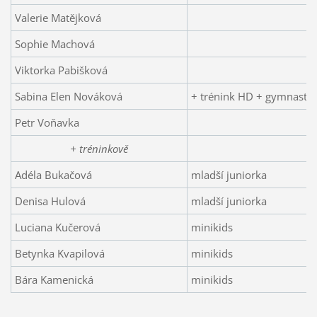
Valerie Matějková
Sophie Machová
Viktorka Pabišková
Sabina Elen Nováková
+ trénink HD + gymnastik
Petr Voňavka
+ tréninkově
Adéla Bukačová
mladší juniorka
Denisa Hulová
mladší juniorka
Luciana Kučerová
minikids
Betynka Kvapilová
minikids
Bára Kamenická
minikids