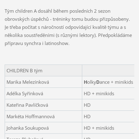
Tým children A dosáhl během posledních 2 sezon
obrovských úspěchů - tréninky tomu budou přizpůsobeny.
Je třeba počítat s náročností odpovídající kvalitě týmu a s
několika soustředěními (s různými lektory). Předpokládáme
přípravu synchra i latinoshow.
CHILDREN B tým
Marika Melezínková
H
olky
D
ance + minikids
Adélka Syřínková
HD + minikids
Kateřina Pavlíčková
HD
Markéta Hoffmannová
HD
Johanka Soukupová
HD + minikids