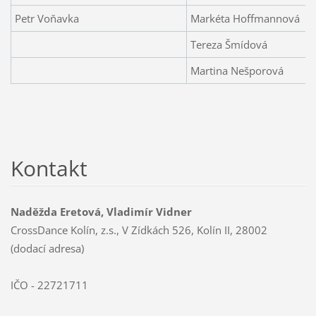
Petr Voňavka
Markéta Hoffmannová
Tereza Šmídová
Martina Nešporová
Kontakt
Naděžda Eretová, Vladimír Vidner
CrossDance Kolín, z.s., V Zídkách 526, Kolín II, 28002
(dodací adresa)
IČO - 22721711