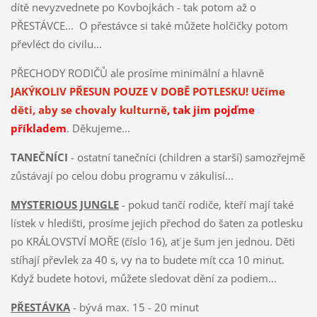
dítě nevyzvednete po Kovbojkách - tak potom až o
PŘESTÁVCE... O přestávce si také můžete holčičky potom
převléct do civilu...
PŘECHODY RODIČŮ ale prosíme minimální a hlavně
JAKÝKOLIV PŘESUN POUZE V DOBĚ POTLESKU! Učíme
děti, aby se chovaly kulturně
, tak jim pojďme
příkladem
. Děkujeme...
TANEČNÍCI
- ostatní tanečníci (children a starší) samozřejmě
zůstávají po celou dobu programu v zákulisí...
MYSTERIOUS JUNGLE
- pokud tančí rodiče, kteří mají také
lístek v hledišti, prosíme jejich přechod do šaten za potlesku
po KRÁLOVSTVÍ MOŘE (číslo 16), ať je šum jen jednou. Děti
stíhají převlek za 40 s, vy na to budete mít cca 10 minut.
Když budete hotovi, můžete sledovat dění za podiem...
PŘESTÁVKA
- bývá max. 15 - 20 minut