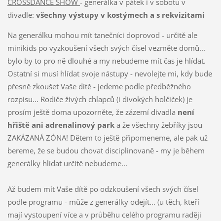
CROSSDANCE SHOW
- generálka v pátek i v sobotu v
divadle:
všechny výstupy v kostýmech a s rekvizitami
Na generálku mohou mít tanečníci doprovod - určitě ale
minikids po vyzkoušení všech svých čísel vezměte domů...
bylo by to pro ně dlouhé a my nebudeme mít čas je hlídat.
Ostatní si musí hlídat svoje nástupy - nevolejte mi, kdy bude
přesně zkoušet Vaše dítě - jedeme podle předběžného
rozpisu... Rodiče živých chlapců (i divokých holčiček) je
prosím ještě doma upozorněte, že zázemí divadla
není
hřiště ani adrenalinový park
a že všechny žebříky jsou
ZAKÁZANÁ ZÓNA! Dětem to ještě připomeneme, ale pak už
bereme, že se budou chovat disciplinovaně - my je během
generálky hlídat určitě nebudeme...
Až budem mít Vaše dítě po odzkoušení všech svých čísel
podle programu - může z generálky odejít... (u těch, kteří
mají vystoupení více a v průběhu celého programu raději