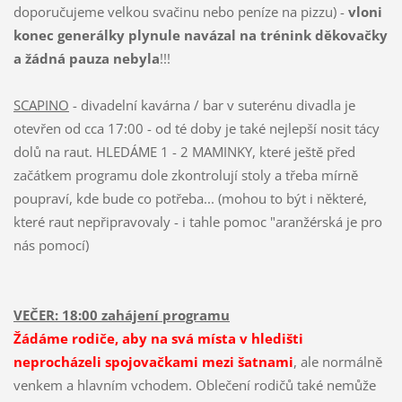
doporučujeme velkou svačinu nebo peníze na pizzu) -
vloni
konec generálky plynule navázal na trénink děkovačky
a žádná pauza nebyla
!!!
SCAPINO
- divadelní kavárna / bar v suterénu divadla je
otevřen od cca 17:00 - od té doby je také nejlepší nosit tácy
dolů na raut. HLEDÁME 1 - 2 MAMINKY, které ještě před
začátkem programu dole zkontrolují stoly a třeba mírně
poupraví, kde bude co potřeba... (mohou to být i některé,
které raut nepřipravovaly - i tahle pomoc "aranžérská je pro
nás pomocí)
VEČER: 18:00 zahájení programu
Žádáme rodiče, aby na svá místa v hledišti
neprocházeli spojovačkami mezi šatnami
, ale normálně
venkem a hlavním vchodem. Oblečení rodičů také nemůže