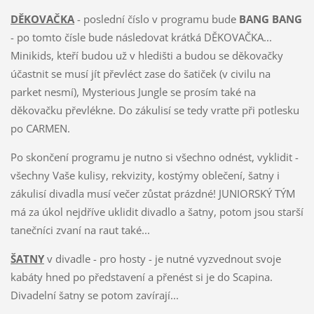
DĚKOVAČKA
- poslední číslo v programu bude
BANG BANG
- po tomto čísle bude následovat krátká DĚKOVAČKA...
Minikids, kteří budou už v hledišti a budou se děkovačky
účastnit se musí jít převléct zase do šatiček (v civilu na
parket nesmí), Mysterious Jungle se prosím také na
děkovačku převlékne. Do zákulisí se tedy vraťte při potlesku
po CARMEN.
Po skončení programu je nutno si všechno odnést, vyklidit -
všechny Vaše kulisy, rekvizity, kostýmy oblečení, šatny i
zákulisí divadla musí večer zůstat prázdné! JUNIORSKÝ TÝM
má za úkol nejdříve uklidit divadlo a šatny, potom jsou starší
tanečníci zvaní na raut také...
ŠATNY
v divadle - pro hosty - je nutné vyzvednout svoje
kabáty hned po představení a přenést si je do Scapina.
Divadelní šatny se potom zavírají...