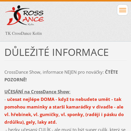
TK CrossDance Kolín
DŮLEŽITÉ INFORMACE
CrossDance Show, informace NEJEN pro nováčky:
ČTĚTE
POZORNĚ!
UČESÁNÍ na CrossDance Show
:
-
učesat nejlépe DOMA - když to nebudete umět - tak
pomohou maminky a starší kamarádky v divadle - ale
vl. hřebínek, vl. gumičky, vl. sponky, (raději i pásku do
drdůlku), gely, laky atd.
- hezky učesaný CULÍK - ale musí to být super culík, který se