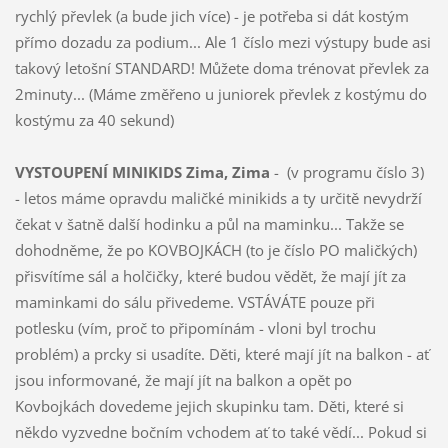
rychlý převlek (a bude jich více) - je potřeba si dát kostým
přímo dozadu za podium... Ale 1 číslo mezi výstupy bude asi
takový letošní STANDARD! Můžete doma trénovat převlek za
2minuty... (Máme změřeno u juniorek převlek z kostýmu do
kostýmu za 40 sekund)
VYSTOUPENÍ
MINIKIDS Zima, Zima
- (v programu číslo 3)
- letos máme opravdu maličké minikids a ty určitě nevydrží
čekat v šatně další hodinku a půl na maminku... Takže se
dohodněme, že po KOVBOJKÁCH (to je číslo PO maličkých)
přisvítíme sál a holčičky, které budou vědět, že mají jít za
maminkami do sálu přivedeme. VSTÁVÁTE pouze při
potlesku (vím, proč to připomínám - vloni byl trochu
problém) a prcky si usadíte. Děti, které mají jít na balkon - ať
jsou informované, že mají jít na balkon a opět po
Kovbojkách dovedeme jejich skupinku tam. Děti, které si
někdo vyzvedne bočním vchodem ať to také vědí... Pokud si