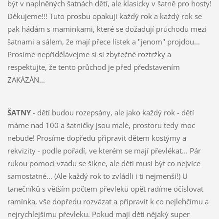
být v naplněných šatnách dětí, ale klasicky v šatně pro hosty!
Děkujeme!!! Tuto prosbu opakuji každý rok a každý rok se
pak hádám s maminkami, které se dožadují průchodu mezi
šatnami a sálem, že mají přece lístek a "jenom" projdou...
Prosíme nepřidělávejme si si zbytečné roztržky a
respektujte, že tento průchod je před představením
ZAKÁZÁN...
ŠATNY
- dětí budou rozepsány, ale jako každý rok - dětí
máme nad 100 a šatničky jsou malé, prostoru tedy moc
nebude! Prosíme dopředu připravit dětem kostýmy a
rekvizity - podle pořadí, ve kterém se mají převlékat... Pár
rukou pomoci vzadu se šikne, ale děti musí být co nejvíce
samostatné... (Ale každý rok to zvládli i ti nejmenší!) U
tanečníků s větším počtem převleků opět radíme očíslovat
ramínka, vše dopředu rozvázat a připravit k co nejlehčímu a
nejrychlejšímu převleku. Pokud mají děti nějaký super