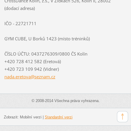
CrossDance Kolín, z.s., V Zídkách 526, Kolín II, 28002
(dodací adresa)
IČO - 22721711
GYM CUBE, U Borků 1423 (místo tréninků)
ČÍSLO ÚČTU: 0437276309/0800 ČS Kolín
+420 728 412 582 (Eretová)
+420 723 109 942 (Vidner)
nada.ere
tova@sez
nam.cz
© 2008-2014 Všechna práva vyhrazena.
Zobrazit:
Mobilní verzi
|
Standardní verzi