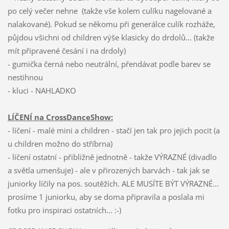
po celý večer nehne (takže vše kolem culíku nagelované a
nalakované). Pokud se někomu při generálce culík rozháže,
půjdou všichni od children výše klasicky do drdolů... (takže
mít připravené česání i na drdoly)
- gumička černá nebo neutrální, přendávat podle barev se
nestihnou
- kluci - NAHLADKO
LÍČENÍ na CrossDanceShow:
- líčení - malé mini a children - stačí jen tak pro jejich pocit (a
u children možno do stříbrna)
- líčení ostatní - přibližně jednotně - takže VÝRAZNÉ (divadlo
a světla umenšuje) - ale v přirozených barvách - tak jak se
juniorky líčily na pos. soutěžích. ALE MUSÍTE BÝT VÝRAZNÉ...
prosíme 1 juniorku, aby se doma připravila a poslala mi
fotku pro inspiraci ostatních... :-)