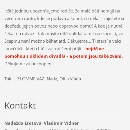
Ještě jednou upozorňujeme rodiče, že malé děti nemají na
večerním rautu, kde se podává alkohol, co dělat - zajistěte si
dopředu jejich odvoz nebo doprovod domů! A kde je nutné
čekat na odvoz - tak musíte dítě ohlídat a mít na starosti, ve
Scapinu není možno běhat atd. Děkujeme... Ti starší a velcí
tanečníci - kteří chtějí za rodičemi přijít -
nejdříve
pomohou s úklidem divadla - a potom jsou také zváni.
Děkujeme za pochopení!
Tak ... ZLOMME VAZ! Naďa, Oli a Vláďa
Kontakt
Naděžda Eretová, Vladimír Vidner