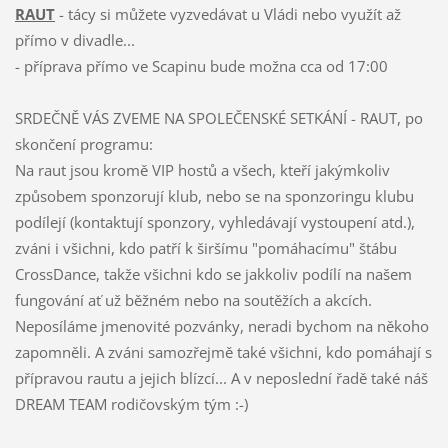
RAUT
- tácy si můžete vyzvedávat u Vládi nebo využít až
přímo v divadle...
- příprava přímo ve Scapinu bude možna cca od 17:00
SRDEČNĚ VÁS ZVEME NA SPOLEČENSKÉ SETKÁNÍ - RAUT, po
skončení programu:
Na raut jsou kromě VIP hostů a všech, kteří jakýmkoliv
způsobem sponzorují klub, nebo se na sponzoringu klubu
podílejí (kontaktují sponzory, vyhledávají vystoupení atd.),
zváni i všichni, kdo patří k širšímu "pomáhacímu" štábu
CrossDance, takže všichni kdo se jakkoliv podílí na našem
fungování ať už běžném nebo na soutěžích a akcích.
Neposíláme jmenovité pozvánky, neradi bychom na někoho
zapomněli. A zváni samozřejmě také všichni, kdo pomáhají s
přípravou rautu a jejich blízcí... A v neposlední řadě také náš
DREAM TEAM rodičovským tým :-)