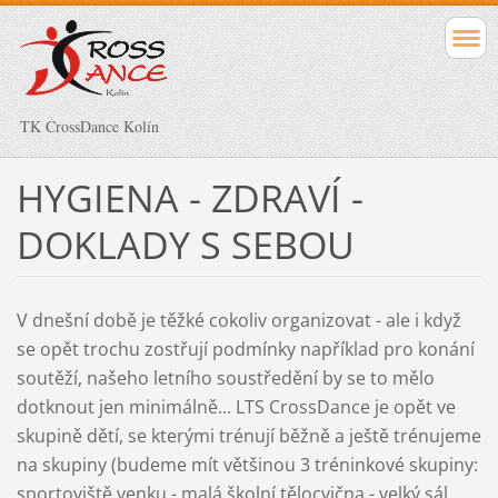
TK CrossDance Kolín
HYGIENA - ZDRAVÍ -
DOKLADY S SEBOU
V dnešní době je těžké cokoliv organizovat - ale i když
se opět trochu zostřují podmínky
například
pro konání
soutěží, našeho letního soustředění by se to mělo
dotknout jen minimálně... LTS CrossDance je opět ve
skupině dětí, se kterými trénují běžně a ještě trénujeme
na skupiny (budeme mít většinou 3 tréninkové skupiny:
sportoviště venku - malá školní tělocvična - velký sál