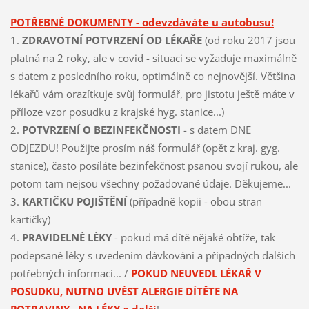
POTŘEBNÉ DOKUMENTY - odevzdáváte u autobusu!
1.
ZDRAVOTNÍ POTVRZENÍ OD LÉKAŘE
(od roku 2017 jsou
platná na 2 roky, ale v covid - situaci se vyžaduje maximálně
s datem z posledního roku, optimálně co nejnovější. Většina
lékařů vám orazítkuje svůj formulář, pro jistotu ještě máte v
příloze vzor posudku z krajské hyg. stanice...)
2.
POTVRZENÍ O BEZINFEKČNOSTI
- s datem DNE
ODJEZDU! Použijte prosím náš formulář (opět z kraj. gyg.
stanice), často posíláte bezinfekčnost psanou svojí rukou, ale
potom tam nejsou všechny požadované údaje. Děkujeme...
3.
KARTIČKU POJIŠTĚNÍ
(případně kopii - obou stran
kartičky)
4.
PRAVIDELNÉ LÉKY
- pokud má dítě nějaké obtíže, tak
podepsané léky s uvedením dávkování a případných dalších
potřebných informací... /
POKUD NEUVEDL LÉKAŘ V
POSUDKU, NUTNO UVÉST ALERGIE DÍTĚTE NA