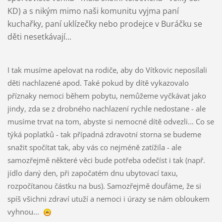
KD) a s nikým mimo naši komunitu vyjma paní
kuchařky, paní uklízečky nebo prodejce v Buráčku se
děti nesetkávají...
I tak musíme apelovat na rodiče, aby do Vítkovic neposílali
děti nachlazené apod. Také pokud by dítě vykazovalo
příznaky nemoci během pobytu, nemůžeme vyčkávat jako
jindy, zda se z drobného nachlazení rychle nedostane - ale
musíme trvat na tom, abyste si nemocné dítě odvezli... Co se
týká poplatků - tak případná zdravotní storna se budeme
snažit spočítat tak, aby vás co nejméně zatížila - ale
samozřejmě některé věci bude potřeba odečíst i tak (např.
jídlo daný den, při započatém dnu ubytovací taxu,
rozpočítanou částku na bus). Samozřejmě doufáme, že si
spíš všichni zdraví utuží a nemoci i úrazy se nám obloukem
vyhnou...