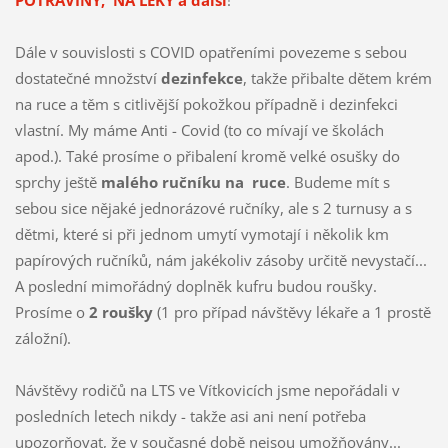
POTRAVINY, NA LÉKY a další
!
Dále v souvislosti s COVID opatřeními povezeme s sebou
dostatečné množství
dezinfekce
, takže přibalte dětem krém
na ruce a těm s citlivější pokožkou případně i dezinfekci
vlastní. My máme Anti - Covid (to co mívají ve školách
apod.). Také prosíme o přibalení kromě velké osušky do
sprchy ještě
malého ručníku na ruce
. Budeme mít s
sebou sice nějaké jednorázové ručníky, ale s 2 turnusy a s
dětmi, které si při jednom umytí vymotají i několik km
papírových ručníků, nám jakékoliv zásoby určitě nevystačí...
A poslední mimořádný doplněk kufru budou roušky.
Prosíme o
2 roušky
(1
pro případ návštěvy lékaře a 1 prostě
záložní).
Návštěvy rodičů na LTS ve Vítkovicích jsme nepořádali v
posledních letech nikdy - takže asi ani není potřeba
upozorňovat, že v současné době nejsou umožňovány...