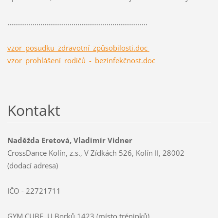
........................................................................
vzor_posudku_zdravotní_způsobilosti.doc
vzor_prohlášení_rodičů_-_bezinfekčnost.doc
Kontakt
Naděžda Eretová, Vladimír Vidner
CrossDance Kolín, z.s., V Zídkách 526, Kolín II, 28002
(dodací adresa)
IČO - 22721711
GYM CUBE, U Borků 1423 (místo tréninků)