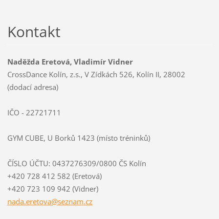
Kontakt
Naděžda Eretová, Vladimír Vidner
CrossDance Kolín, z.s., V Zídkách 526, Kolín II, 28002
(dodací adresa)
IČO - 22721711
GYM CUBE, U Borků 1423 (místo tréninků)
ČÍSLO ÚČTU: 0437276309/0800 ČS Kolín
+420 728 412 582 (Eretová)
+420 723 109 942 (Vidner)
nada.ere
tova@sez
nam.cz