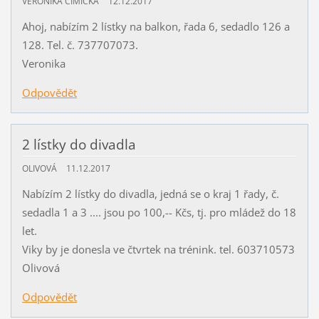
VERONIKA CIMICKÁ
12.12.2017
Ahoj, nabízím 2 lístky na balkon, řada 6, sedadlo 126 a
128. Tel. č. 737707073.
Veronika
Odpovědět
2 lístky do divadla
OLIVOVÁ
11.12.2017
Nabízím 2 lístky do divadla, jedná se o kraj 1 řady, č.
sedadla 1 a 3 .... jsou po 100,-- Kčs, tj. pro mládež do 18
let.
Viky by je donesla ve čtvrtek na trénink. tel. 603710573
Olivová
Odpovědět