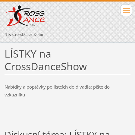
TK CrossDance Kolín
LÍSTKY na
CrossDanceShow
Nabídky a poptávky po lístcích do divadla: pište do
vzkazníku
Diskusní téma: LÍSTKY na