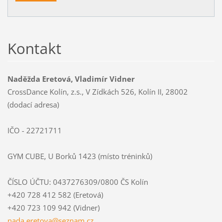
Kontakt
Naděžda Eretová, Vladimír Vidner
CrossDance Kolín, z.s., V Zídkách 526, Kolín II, 28002
(dodací adresa)
IČO - 22721711
GYM CUBE, U Borků 1423 (místo tréninků)
ČÍSLO ÚČTU: 0437276309/0800 ČS Kolín
+420 728 412 582 (Eretová)
+420 723 109 942 (Vidner)
nada.ere
tova@sez
nam.cz