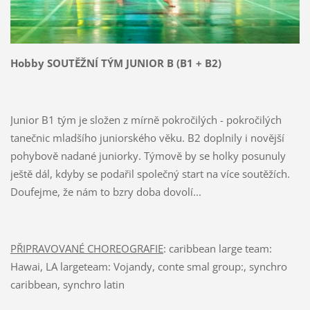
Hobby SOUTĚŽNÍ TÝM JUNIOR B (B1 + B2)
Junior B1 tým je složen z mírně pokročilých - pokročilých
tanečnic mladšího juniorského věku. B2 doplnily i novější
pohybově nadané juniorky. Týmově by se holky posunuly
ještě dál, kdyby se podařil společný start na více soutěžích.
Doufejme, že nám to bzry doba dovolí...
PŘIPRAVOVANÉ CHOREOGRAFIE
: caribbean large team:
Hawai, LA largeteam: Vojandy, conte smal group:, synchro
caribbean, synchro latin