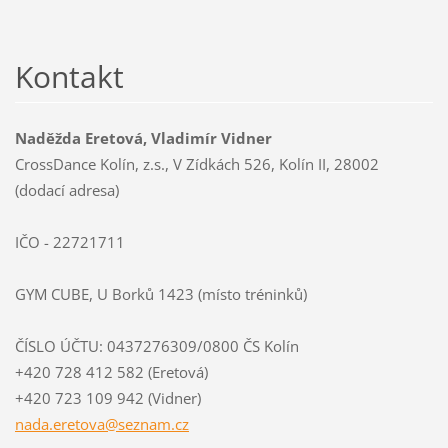
Kontakt
Naděžda Eretová, Vladimír Vidner
CrossDance Kolín, z.s., V Zídkách 526, Kolín II, 28002
(dodací adresa)
IČO - 22721711
GYM CUBE, U Borků 1423 (místo tréninků)
ČÍSLO ÚČTU: 0437276309/0800 ČS Kolín
+420 728 412 582 (Eretová)
+420 723 109 942 (Vidner)
nada.ere
tova@sez
nam.cz