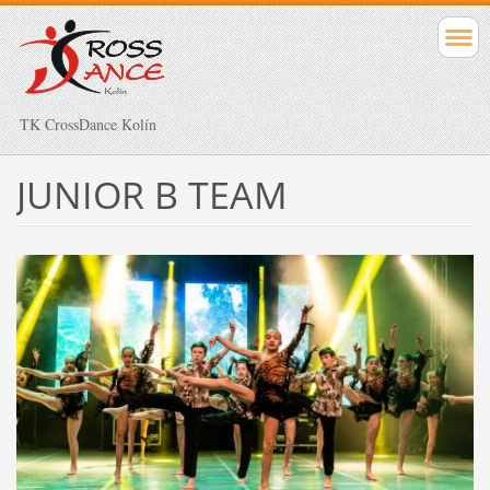
TK CrossDance Kolín
JUNIOR B TEAM