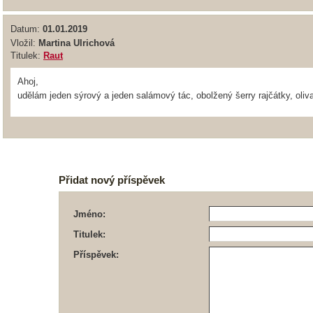
Datum:
01.01.2019
Vložil:
Martina Ulrichová
Titulek:
Raut
Ahoj,
udělám jeden sýrový a jeden salámový tác, obolžený šerry rajčátky, oliv
Přidat nový příspěvek
Jméno:
Titulek:
Příspěvek: