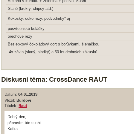
Sekaná v kuřátku + zelenina + pečivo. Sushi
Slané (krekry, chipsy atd.)
Kokosky, čoko řezy, podvodníky" aj
posvícenské koláčky
ořechové řezy
Bezlepkový čokoládový dort s borůvkami, šlehačkou
4x závin (slaný, sladký) a 50 ks drobných zákusků
Diskusní téma: CrossDance RAUT
Datum:
04.01.2019
Vložil:
Burdovi
Titulek:
Raut
Dobrý den,
připravím tác sushi.
Katka