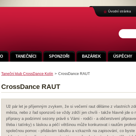
Úvodní stránka
FO
TANEČNÍCI
SPONZOŘI
BAZÁREK
ÚSPĚCHY
Taneční klub CrossDance Kolín
>
CrossDance RAUT
CrossDance RAUT
Už pár let je příjemným zvykem, že si večerní raut děláme z vlastních z
města, nebo z řad sponzorů se vždy zdrží jen chvíli - takže hlavně jde o
přípravy a podzimní sezony právě s Vámi - rodiči - a občerstvení připra
třeba i tatínky) s láskou a péčí většinou může konkurovat i rautům profes
společnou pomoc - přidávám tabulku a vzkazník na zapisování, co byste 