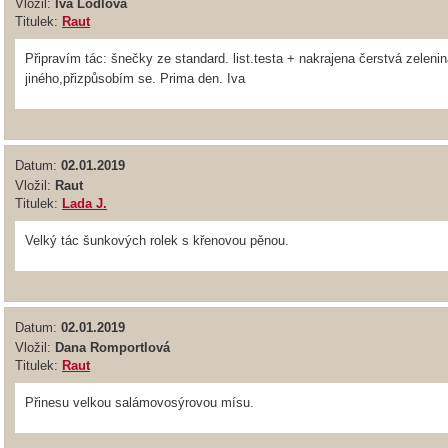
Vložil:
Iva Lodlova
Titulek:
Raut
Připravím tác: šnečky ze standard. list.testa + nakrajena čerstvá zeleni
jiného,přizpůsobím se. Prima den. Iva
Datum:
02.01.2019
Vložil:
Raut
Titulek:
Lada J.
Velký tác šunkových rolek s křenovou pěnou.
Datum:
02.01.2019
Vložil:
Dana Romportlová
Titulek:
Raut
Přinesu velkou salámovosýrovou mísu.