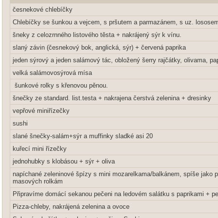
česnekové chlebíčky
Chlebíčky se šunkou a vejcem, s pršutem a parmazánem, s uz. losose
šneky z celozrnného listového těsta + nakrájený sýr k vínu.
slaný závin (česnekový bok, anglická, sýr) + červená paprika
jeden sýrový a jeden salámový tác, obložený šerry rajčátky, olivama, pap
velká salámovosýrová mísa
šunkové rolky s křenovou pěnou.
šnečky ze standard. list.testa + nakrajena čerstvá zelenina + dresinky
vepřové miniřízečky
sushi
slané šnečky-salám+sýr a muffinky sladké asi 20
kuřecí mini řízečky
jednohubky s klobásou + sýr + oliva
napíchané zeleninové špízy s mini mozarelkama/balkánem, spíše jako p
masových rolkám
Připravíme domácí sekanou pečeni na ledovém salátku s paprikami + pe
Pizza-chleby, nakrájená zelenina a ovoce