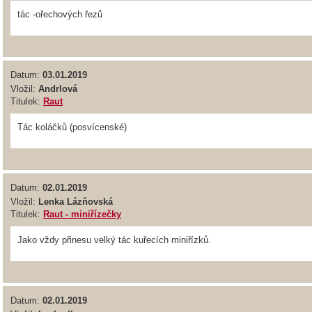
tác -ořechových řezů
Datum:
03.01.2019
Vložil:
Andrlová
Titulek:
Raut
Tác koláčků (posvícenské)
Datum:
02.01.2019
Vložil:
Lenka Lázňovská
Titulek:
Raut - miniřízečky
Jako vždy přinesu velký tác kuřecích miniřízků.
Datum:
02.01.2019