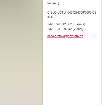
tréninků)
ČÍSLO ÚČTU: 0437276309/0800 ČS
Kolín
+420 728 412 582 (Eretová)
+420 723 109 942 (Vidner)
nada.ere
tova@sez
nam.cz