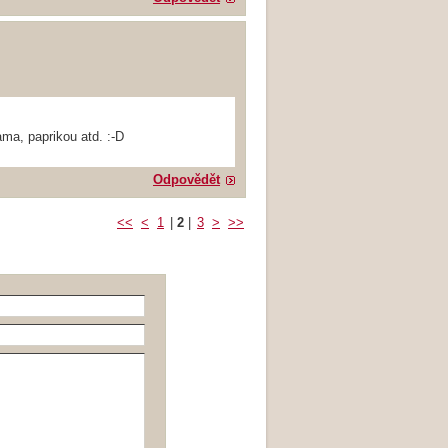
ama, paprikou atd. :-D
Odpovědět
<<
<
1
|
2
|
3
>
>>