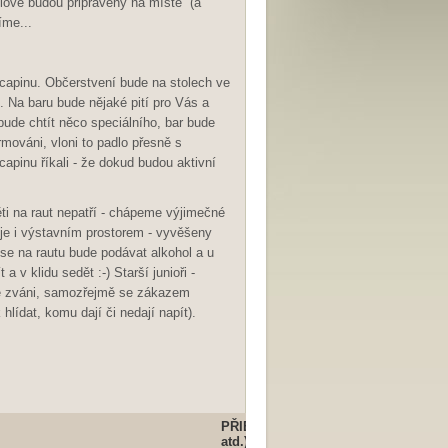
liové budou připraveny na místě (a
íme...
apinu. Občerstvení bude na stolech ve
 Na baru bude nějaké pití pro Vás a
bude chtít něco speciálního, bar bude
rmováni, vloni to padlo přesně s
capinu říkali - že dokud budou aktivní
i na raut nepatří - chápeme výjimečné
a je i výstavním prostorem - vyvěšeny
se na rautu bude podávat alkohol a u
 v klidu sedět :-) Starší junioři -
aké zváni, samozřejmě se zákazem
lídat, komu dají či nedají napít).
PŘIBLIŽNĚ KOLIK (tác, talíř,
KDO
atd.)