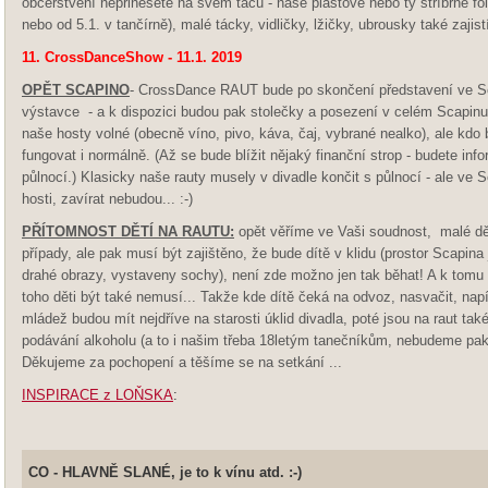
občerstvení nepřinesete na svém tácu - naše plastové nebo ty stříbrné fo
nebo od 5.1. v tančírně), malé tácky, vidličky, lžičky, ubrousky také zajist
11. CrossDanceShow - 11.1. 2019
OPĚT SCAPINO
- CrossDance RAUT bude po skončení představení ve Sc
výstavce - a k dispozici budou pak stolečky a posezení v celém Scapinu.
naše hosty volné (obecně víno, pivo, káva, čaj, vybrané nealko), ale kdo 
fungovat i normálně. (Až se bude blížit nějaký finanční strop - budete info
půlnocí.) Klasicky naše rauty musely v divadle končit s půlnocí - ale ve S
hosti, zavírat nebudou... :-)
PŘÍTOMNOST DĚTÍ NA RAUTU:
opět věříme ve Vaši soudnost, malé dět
případy, ale pak musí být zajištěno, že bude dítě v klidu (prostor Scapin
drahé obrazy, vystaveny sochy), není zde možno jen tak běhat! A k tomu 
toho děti být také nemusí... Takže kde dítě čeká na odvoz, nasvačit, napít a
mládež budou mít nejdříve na starosti úklid divadla, poté jsou na raut t
podávání alkoholu (a to i našim třeba 18letým tanečníkům, nebudeme pak h
Děkujeme za pochopení a těšíme se na setkání ...
INSPIRACE z LOŇSKA
:
CO -
HLAVNĚ SLANÉ
, je to k vínu atd. :-)