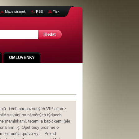
Mapa stránek
RSS
Tisk
OMLUVENKY
drojů. Těch pár pozvaných VIP osob z
 milé setkání po náročných týdnech
vené maminkami, tetami a babičkami (ale
ionálním :-). Opět tedy prosíme o
mohli udělat právě vy... Pokud