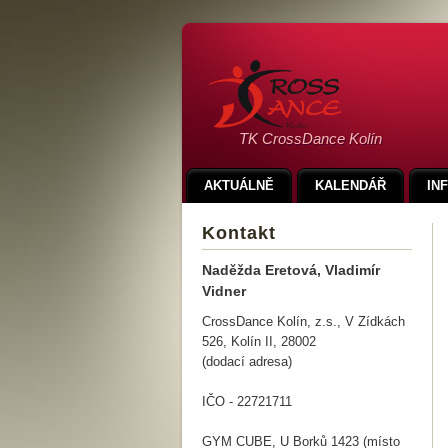
TK CrossDance Kolín
AKTUÁLNĚ
KALENDÁŘ
IN
Kontakt
Naděžda Eretová, Vladimír
Vidner
CrossDance Kolín, z.s., V Zídkách
526, Kolín II, 28002
(dodací adresa)
IČO - 22721711
GYM CUBE, U Borků 1423 (místo