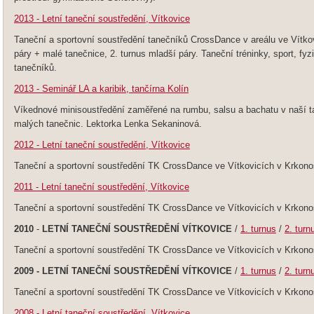
2013 - Letní taneční soustředění, Vítkovice
Taneční a sportovní soustředění tanečníků CrossDance v areálu ve Vítkov
páry + malé tanečnice, 2. turnus mladší páry. Taneční tréninky, sport, fyz
tanečníků.
2013 - Seminář LA a karibik, tančírna Kolín
Víkednové minisoustředění zaměřené na rumbu, salsu a bachatu v naší ta
malých tanečnic. Lektorka Lenka Sekaninová.
2012 - Letní taneční soustředění, Vítkovice
Taneční a sportovní soustředění TK CrossDance ve Vítkovicích v Krkonoší
2011 - Letní taneční soustředění, Vítkovice
Taneční a sportovní soustředění TK CrossDance ve Vítkovicích v Krkonoší
2010
-
LETNÍ TANEČNÍ SOUSTŘEDĚNÍ VÍTKOVICE
/
1. turnus
/
2. turn
Taneční a sportovní soustředění TK CrossDance ve Vítkovicích v Krkono
2009 - LETNÍ TANEČNÍ SOUSTŘEDĚNÍ VÍTKOVICE
/
1. turnus
/
2. turn
Taneční a sportovní soustředění TK CrossDance ve Vítkovicích v Krkono
2008 - Letní taneční soustředění, Vítkovice