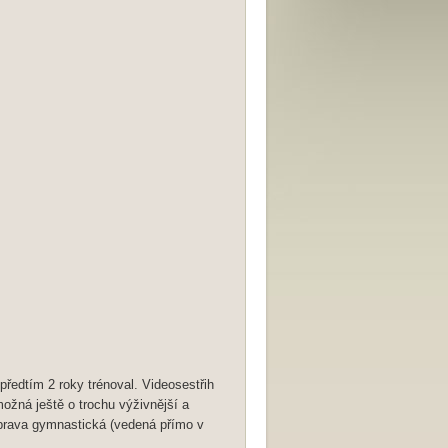
ředtím 2 roky trénoval. Videosestřih
možná ještě o trochu výživnější a
průprava gymnastická (vedená přímo v