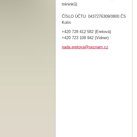
tréninků)
ČÍSLO ÚČTU: 0437276309/0800 ČS
Kolín
+420 728 412 582 (Eretová)
+420 723 109 942 (Vidner)
nada.ere
tova@sez
nam.cz