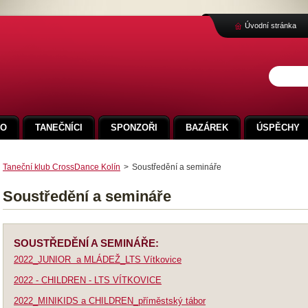
Úvodní stránka
FO
TANEČNÍCI
SPONZOŘI
BAZÁREK
ÚSPĚCHY
Taneční klub CrossDance Kolín
>
Soustředění a semináře
Soustředění a semináře
SOUSTŘEDĚNÍ A SEMINÁŘE:
2022_JUNIOR a MLÁDEŽ_LTS Vítkovice
2022 - CHILDREN - LTS VÍTKOVICE
2022_MINIKIDS a CHILDREN_příměstský tábor