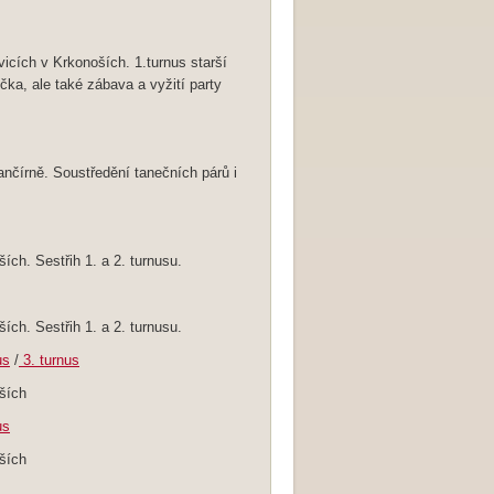
icích v Krkonoších. 1.turnus starší
ička, ale také zábava a vyžití party
nčírně. Soustředění tanečních párů i
ch. Sestřih 1. a 2. turnusu.
ch. Sestřih 1. a 2. turnusu.
us
/
3. turnus
ších
us
ších