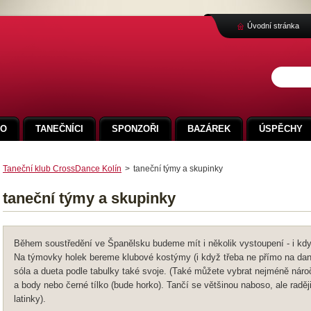
Úvodní stránka
FO
TANEČNÍCI
SPONZOŘI
BAZÁREK
ÚSPĚCHY
Taneční klub CrossDance Kolín
>
taneční týmy a skupinky
taneční týmy a skupinky
Během soustředění ve Španělsku budeme mít i několik vystoupení - i kdyb
Na týmovky holek bereme klubové kostýmy (i když třeba ne přímo na dan
sóla a dueta podle tabulky také svoje. (Také můžete vybrat nejméně náro
a body nebo černé tílko (bude horko). Tančí se většinou naboso, ale raději
latinky).