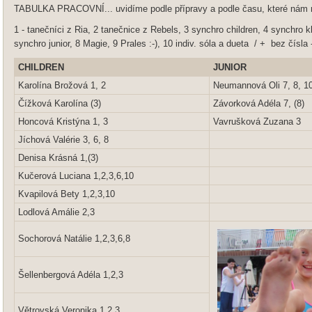
TABULKA PRACOVNÍ... uvidíme podle přípravy a podle času, které nám na 
1 - tanečníci z Ria, 2 tanečnice z Rebels, 3 synchro children, 4 synchro k
synchro junior, 8 Magie, 9 Prales :-), 10 indiv. sóla a dueta / + bez čísla
CHILDREN
JUNIOR
Karolína Brožová 1, 2
Neumannová Oli 7, 8, 1
Čížková Karolína (3)
Závorková Adéla 7, (8)
Honcová Kristýna 1, 3
Vavrušková Zuzana 3
Jíchová Valérie 3, 6, 8
Denisa Krásná 1,(3)
Kučerová Luciana 1,2,3,6,10
Kvapilová Bety 1,2,3,10
Lodlová Amálie 2,3
Sochorová Natálie 1,2,3,6,8
Šellenbergová Adéla 1,2,3
Větrovská Veronika 1,2,3