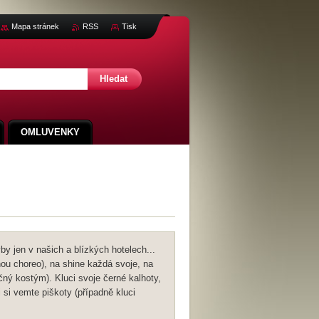
Mapa stránek
RSS
Tisk
OMLUVENKY
y jen v našich a blízkých hotelech...
ou choreo), na shine každá svoje, na
čný kostým). Kluci svoje černé kalhoty,
 si vemte piškoty (případně kluci