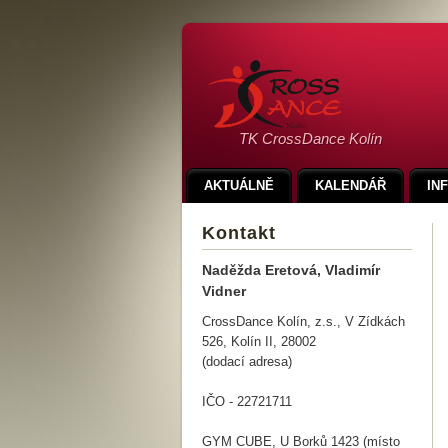
TK CrossDance Kolín
AKTUÁLNĚ
KALENDÁŘ
IN
Kontakt
Naděžda Eretová, Vladimír
Vidner
CrossDance Kolín, z.s., V Zídkách
526, Kolín II, 28002
(dodací adresa)
IČO - 22721711
GYM CUBE, U Borků 1423 (místo