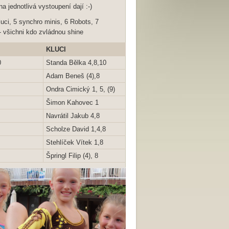
jednotlivá vystoupení dají :-)
luci, 5 synchro minis, 6 Robots, 7
 - všichni kdo zvládnou shine
KLUCI
MINI
0
Standa Bělka 4,8,10
Kačka Bělková 9
Adam Beneš (4),8
Nela Krásná 5, (9)
Ondra Cimický 1, 5, (9)
Antošová Melisa 9
Šimon Kahovec 1
Pácalová Gábina 5, (9)
Navrátil Jakub 4,8
Heroutová Ella 9
Scholze David 1,4,8
Teplá Nela 9
Stehlíček Vítek 1,8
Sedláčková Natálie 5, (9
Špringl Filip (4), 8
Sedláčková Viktorie 9