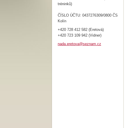
tréninků)
ČÍSLO ÚČTU: 0437276309/0800 ČS
Kolín
+420 728 412 582 (Eretová)
+420 723 109 942 (Vidner)
nada.ere
tova@sez
nam.cz