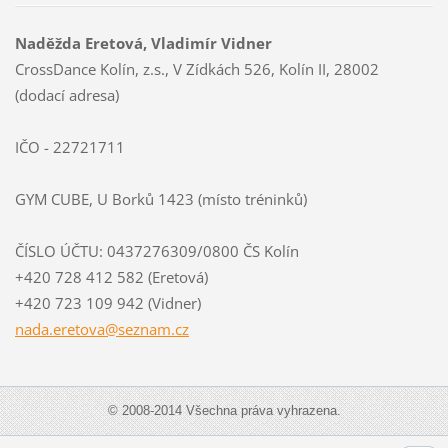
Naděžda Eretová, Vladimír Vidner
CrossDance Kolín, z.s., V Zídkách 526, Kolín II, 28002
(dodací adresa)
IČO - 22721711
GYM CUBE, U Borků 1423 (místo tréninků)
ČÍSLO ÚČTU: 0437276309/0800 ČS Kolín
+420 728 412 582 (Eretová)
+420 723 109 942 (Vidner)
nada.ere
tova@sez
nam.cz
© 2008-2014 Všechna práva vyhrazena.