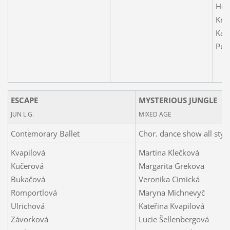
Hon
Krá
Kar
Pud
ESCAPE
MYSTERIOUS JUNGLE
JUN L.G.
MIXED AGE
Contemorary Ballet
Chor. dance show all styl
Kvapilová
Martina Klečková
Kučerová
Margarita Grekova
Bukačová
Veronika Cimická
Romportlová
Maryna Michnevyč
Ulrichová
Kateřina Kvapilová
Závorková
Lucie Šellenbergová