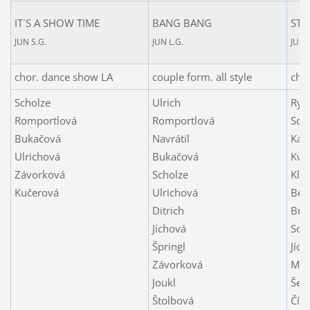
IT´S A SHOW TIME
BANG BANG
STE
JUN S.G.
JUN L.G.
JUN 
chor. dance show LA
couple form. all style
cho
Scholze
Ulrich
Ryb
Romportlová
Romportlová
Sch
Bukačová
Navrátil
Kah
Ulrichová
Bukačová
Kva
Závorková
Scholze
Klí
Kučerová
Ulrichová
Ben
Ditrich
Bro
Jíchová
Soc
Špringl
Jích
Závorková
Mel
Joukl
Šel
Štolbová
Číž