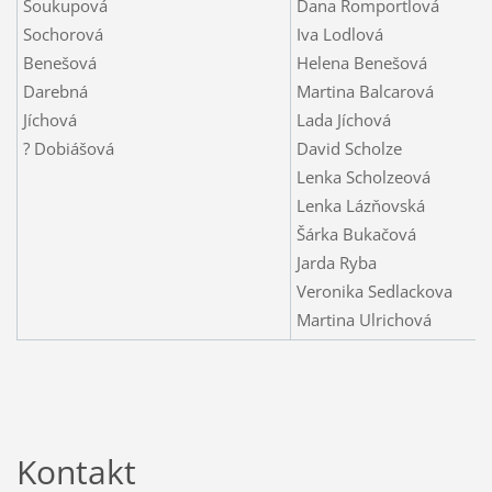
Soukupová
Dana Romportlová
Sochorová
Iva Lodlová
Benešová
Helena Benešová
Darebná
Martina Balcarová
Jíchová
Lada Jíchová
? Dobiášová
David Scholze
Lenka Scholzeová
Lenka Lázňovská
Šárka Bukačová
Jarda Ryba
Veronika Sedlackova
Martina Ulrichová
Kontakt