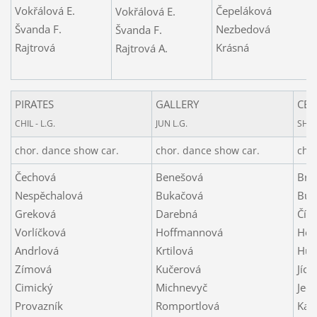
Vokřálová E.
Čepeláková
Vokřálová E.
Švanda F.
Nezbedová
Švanda F.
Rajtrová
Krásná
Rajtrová A.
PIRATES
GALLERY
CEL
CHIL - L.G.
JUN L.G.
SHO
chor. dance show car.
chor. dance show car.
chor
Čechová
Benešová
Bro
Nespěchalová
Bukačová
Bul
Greková
Darebná
Číž
Vorlíčková
Hoffmannová
Hon
Andrlová
Krtilová
Hum
Zímová
Kučerová
Jích
Cimický
Michnevyč
Jed
Provazník
Romportlová
Kar