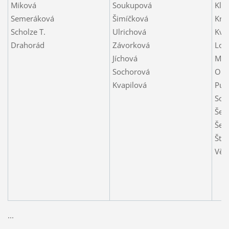
Miková
Soukupová
Klí
Semeráková
Šimíčková
Krá
Scholze T.
Ulrichová
Kva
Drahorád
Závorková
Lod
Jíchová
Mel
Sochorová
Oli
Kvapilová
Pud
Soc
Šed
Šel
Štu
Vět
...