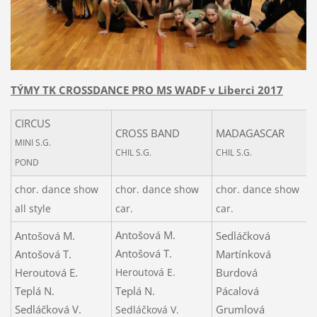
TÝMY TK CROSSDANCE PRO MS WADF v Liberci 2017
CIRCUS
CROSS BAND
MADAGASCAR
MINI S.G.
CHIL S.G.
CHIL S.G.
POND
chor. dance show
chor. dance show
chor. dance show
all style
car.
car.
Antošová M.
Antošová M.
Sedláčková
Antošová T.
Antošová T.
Martínková
Heroutová E.
Heroutová E.
Burdová
Teplá N.
Teplá N.
Pácalová
Sedláčková V.
Grumlová
Sedláčková V.