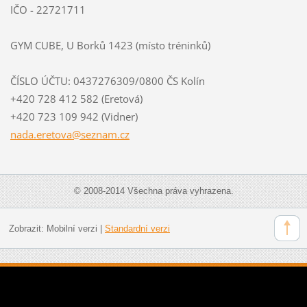
IČO - 22721711
GYM CUBE, U Borků 1423 (místo tréninků)
ČÍSLO ÚČTU: 0437276309/0800 ČS Kolín
+420 728 412 582 (Eretová)
+420 723 109 942 (Vidner)
nada.ere
tova@sez
nam.cz
© 2008-2014 Všechna práva vyhrazena.
Zobrazit:
Mobilní verzi
|
Standardní verzi