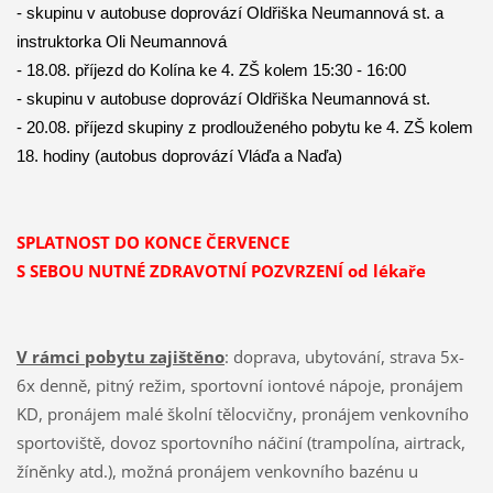
- skupinu v autobuse doprovází Oldřiška Neumannová st. a
instruktorka Oli Neumannová
- 18.08. příjezd do Kolína ke 4. ZŠ kolem 15:30 - 16:00
- skupinu v autobuse doprovází Oldřiška Neumannová st.
- 20.08. příjezd skupiny z prodlouženého pobytu ke 4. ZŠ kolem
18. hodiny (autobus doprovází Vláďa a Naďa)
SPLATNOST DO KONCE ČERVENCE
S SEBOU NUTNÉ ZDRAVOTNÍ POZVRZENÍ od lékaře
V rámci pobytu zajištěno
: doprava, ubytování, strava 5x-
6x denně, pitný režim, sportovní iontové nápoje, pronájem
KD, pronájem malé školní tělocvičny, pronájem venkovního
sportoviště, dovoz sportovního náčiní (trampolína, airtrack,
žíněnky atd.), možná pronájem venkovního bazénu u