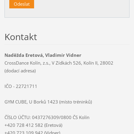
Kontakt
Naděžda Eretová, Vladimír Vidner
CrossDance Kolín, z.s., V Zídkách 526, Kolín II, 28002
(dodací adresa)
IČO - 22721711
GYM CUBE, U Borků 1423 (místo tréninků)
ČÍSLO ÚČTU: 0437276309/0800 ČS Kolín
+420 728 412 582 (Eretová)
+420 723 109 942 (Vidner)