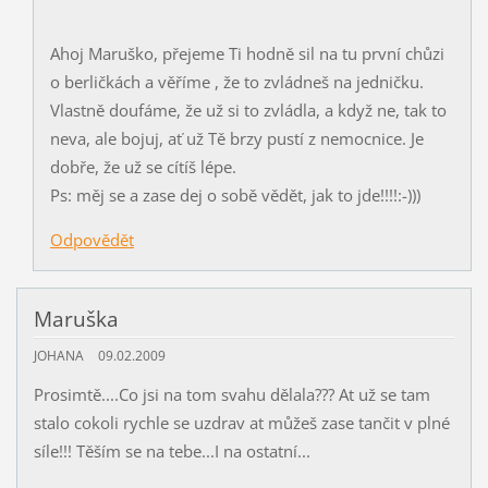
Ahoj Maruško, přejeme Ti hodně sil na tu první chůzi
o berličkách a věříme , že to zvládneš na jedničku.
Vlastně doufáme, že už si to zvládla, a když ne, tak to
neva, ale bojuj, ať už Tě brzy pustí z nemocnice. Je
dobře, že už se cítíš lépe.
Ps: měj se a zase dej o sobě vědět, jak to jde!!!!:-)))
Odpovědět
Maruška
JOHANA
09.02.2009
Prosimtě....Co jsi na tom svahu dělala??? At už se tam
stalo cokoli rychle se uzdrav at můžeš zase tančit v plné
síle!!! Těším se na tebe...I na ostatní...