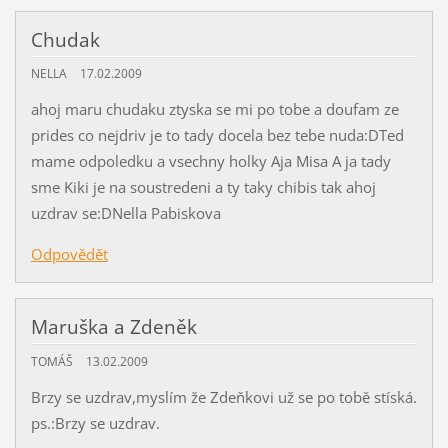
Chudak
NELLA
17.02.2009
ahoj maru chudaku ztyska se mi po tobe a doufam ze
prides co nejdriv je to tady docela bez tebe nuda:DTed
mame odpoledku a vsechny holky Aja Misa A ja tady
sme Kiki je na soustredeni a ty taky chibis tak ahoj
uzdrav se:DNella Pabiskova
Odpovědět
Maruška a Zdeněk
TOMÁŠ
13.02.2009
Brzy se uzdrav,myslím že Zdeňkovi už se po tobě stíská.
ps.:Brzy se uzdrav.