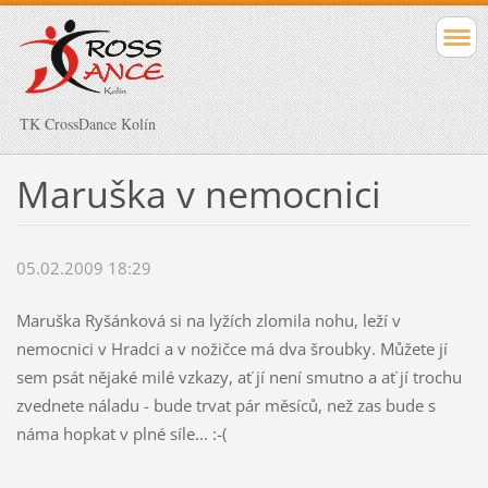
TK CrossDance Kolín
Maruška v nemocnici
05.02.2009 18:29
Maruška Ryšánková si na lyžích zlomila nohu, leží v
nemocnici v Hradci a v nožičce má dva šroubky. Můžete jí
sem psát nějaké milé vzkazy, ať jí není smutno a ať jí trochu
zvednete náladu - bude trvat pár měsíců, než zas bude s
náma hopkat v plné síle... :-(