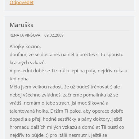
Odpovědět
Maruška
RENATA VINŠOVÁ
09.02.2009
Ahojky kočino,
doufám, že se dostaneš na net a přečteš si tu spoustu
krásných vzkazů.
V poslední době se Ti smůla lepí na paty, nejdřív ruka a
ted noha.
Měla jsem velkou radost, že už budeš trénovat :) ale
neboj všechno zvládneš, začneme pomalinku až se
vrátíš, nemám o tebe strach. Jsi moc šikovná a
talentovaná holka. Držím Ti palce, aby operace dobře
dopadla a přeji hodné sestřičky a pány doktory, ještě
hromadu dalších milých vzkazů a domů at Tě pustí co
nejdřív to půjde. :) pro Itálii nesmutni, ještě se