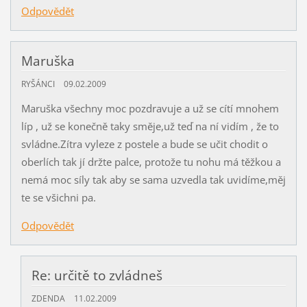
Odpovědět
Maruška
RYŠÁNCI
09.02.2009
Maruška všechny moc pozdravuje a už se cítí mnohem
líp , už se konečně taky směje,už teď na ní vidím , že to
svládne.Zítra vyleze z postele a bude se učit chodit o
oberlích tak jí držte palce, protože tu nohu má těžkou a
nemá moc síly tak aby se sama uzvedla tak uvidíme,měj
te se všichni pa.
Odpovědět
Re: určitě to zvládneš
ZDENDA
11.02.2009