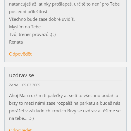
natancuješ až latinky prošlapeš, určitě to není pro Tebe
poslední příležitost.
Všechno bude zase dobré uvidíš,
Myslím na Tebe
Tvůj trenér provazů :) :)
Renata
Odpovědět
uzdrav se
ŽÁŇA
09.02.2009
Ahoj Maru držím ti palečky ať se ti to všechno podaří a
brzy to mezi námi zase rozpálíš na parketu a budeš nás
porážet v základních krocích.Brzy se uzdrav a těšíme se
na tebe.....:-)
Odpovědět