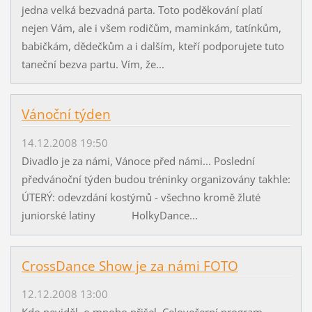
jedna velká bezvadná parta. Toto poděkování platí
nejen Vám, ale i všem rodičům, maminkám, tatínkům,
babičkám, dědečkům a i dalším, kteří podporujete tuto
taneční bezva partu. Vím, že...
Vánoční týden
14.12.2008 19:50
Divadlo je za námi, Vánoce před námi... Poslední
předvánoční týden budou tréninky organizovány takhle:
ÚTERÝ: odevzdání kostýmů - všechno kromě žluté
juniorské latiny HolkyDance...
CrossDance Show je za námi FOTO
12.12.2008 13:00
Kdo neviděl, o mnoho přišel. Celovečerní program