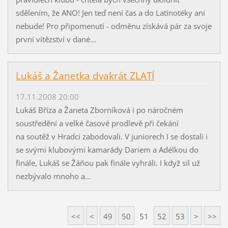
sdělením, že ANO! Jen teď není čas a do Latinotéky ani
nebude! Pro připomenutí - odměnu získává pár za svoje
první vítězství v dané...
Lukáš a Žanetka dvakrát ZLATÍ
17.11.2008 20:00
Lukáš Bříza a Žaneta Zborníková i po náročném
soustředění a velké časové prodlevě při čekání
na soutěž v Hradci zabodovali. V juniorech I se dostali i
se svými klubovými kamarády Dariem a Adélkou do
finále, Lukáš se Žáňou pak finále vyhráli. I když sil už
nezbývalo mnoho a...
<<
<
49
50
51
52
53
>
>>