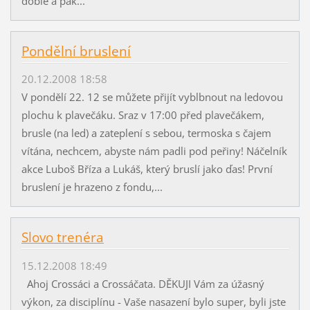
doble a pak...
Pondělní bruslení
20.12.2008 18:58
V pondělí 22. 12 se můžete přijít vyblbnout na ledovou
plochu k plavečáku. Sraz v 17:00 před plavečákem,
brusle (na led) a zateplení s sebou, termoska s čajem
vítána, nechcem, abyste nám padli pod peřiny! Náčelník
akce Luboš Bříza a Lukáš, který bruslí jako ďas! První
bruslení je hrazeno z fondu,...
Slovo trenéra
15.12.2008 18:49
Ahoj Crossáci a Crossáčata. DĚKUJI Vám za úžasný
výkon, za disciplínu - Vaše nasazení bylo super, byli jste