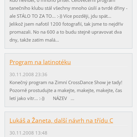
tanečního klubu stál všechny mnoho úsilí a tvrdé dřiny -
ale STÁLO TO ZA TO... :-)) Více později, jdu spát...
Jelikož jsem nafotil 1200 fotografií, tak jsme to nejdřív
promazali. No na 600 a to budu stejně upravovat dva
dny, takže zatím malá...
Program na latinotéku
30.11.2008 23:36
Konečný program na Zimní CrossDance Show je tady!
Pozorně prostudujte a makejte, makejte, makejte, čas
letí jako vítr... :-)) NÁZEV ...
Lukáš a Žaneta, další návrh na třídu C
30.11.2008 13:48