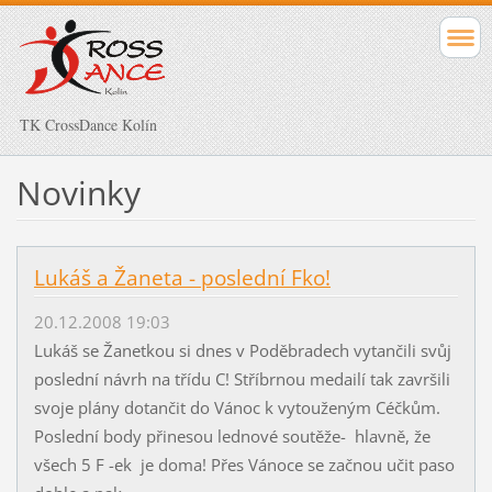
TK CrossDance Kolín
Novinky
Lukáš a Žaneta - poslední Fko!
20.12.2008 19:03
Lukáš se Žanetkou si dnes v Poděbradech vytančili svůj
poslední návrh na třídu C! Stříbrnou medailí tak završili
svoje plány dotančit do Vánoc k vytouženým Céčkům.
Poslední body přinesou lednové soutěže- hlavně, že
všech 5 F -ek je doma! Přes Vánoce se začnou učit paso