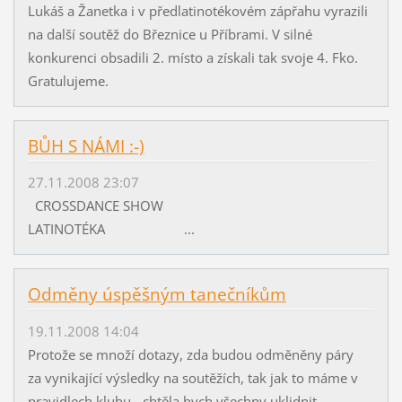
Lukáš a Žanetka i v předlatinotékovém zápřahu vyrazili
na další soutěž do Březnice u Příbrami. V silné
konkurenci obsadili 2. místo a získali tak svoje 4. Fko.
Gratulujeme.
BŮH S NÁMI :-)
27.11.2008 23:07
CROSSDANCE SHOW
LATINOTÉKA ...
Odměny úspěšným tanečníkům
19.11.2008 14:04
Protože se množí dotazy, zda budou odměněny páry
za vynikající výsledky na soutěžích, tak jak to máme v
pravidlech klubu - chtěla bych všechny uklidnit