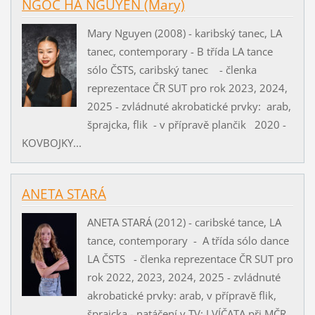
NGOC HA NGUYEN (Mary)
Mary Nguyen (2008) - karibský tanec, LA
tanec, contemporary - B třída LA tance
sólo ČSTS, caribský tanec - členka
reprezentace ČR SUT pro rok 2023, 2024,
2025 - zvládnuté akrobatické prvky: arab,
šprajcka, flik - v přípravě plančik 2020 -
KOVBOJKY...
ANETA STARÁ
ANETA STARÁ (2012) - caribské tance, LA
tance, contemporary - A třída sólo dance
LA ČSTS - členka reprezentace ČR SUT pro
rok 2022, 2023, 2024, 2025 - zvládnuté
akrobatické prvky: arab, v přípravě flik,
šprajcka - natáčení v TV: LVÍČATA při MČR