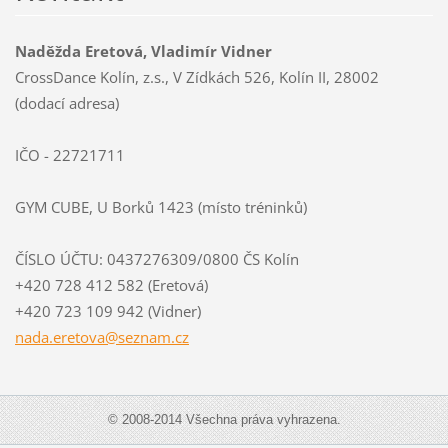
Naděžda Eretová, Vladimír Vidner
CrossDance Kolín, z.s., V Zídkách 526, Kolín II, 28002
(dodací adresa)
IČO - 22721711
GYM CUBE, U Borků 1423 (místo tréninků)
ČÍSLO ÚČTU: 0437276309/0800 ČS Kolín
+420 728 412 582 (Eretová)
+420 723 109 942 (Vidner)
nada.ere
tova@sez
nam.cz
© 2008-2014 Všechna práva vyhrazena.