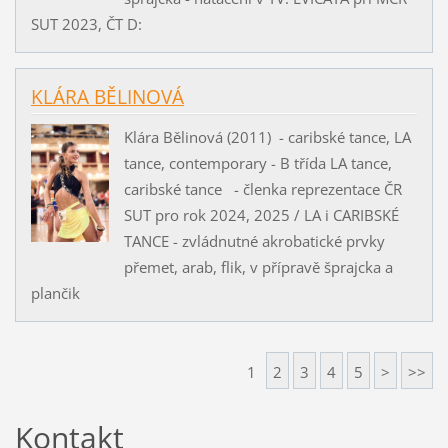
SUT 2023, ČT D:
KLÁRA BĚLINOVÁ
Klára Bělinová (2011) - caribské tance, LA
tance, contemporary - B třída LA tance,
caribské tance - členka reprezentace ČR
SUT pro rok 2024, 2025 / LA i CARIBSKÉ
TANCE - zvládnutné akrobatické prvky
přemet, arab, flik, v přípravě šprajcka a
plančik
1
2
3
4
5
>
>>
Kontakt