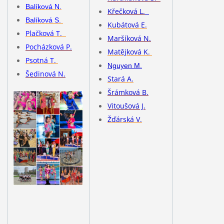
Balíková N.
Křečková L.
Balíková S.
Kubátová E.
Plačková T.
Maršíková N.
Pocházková P.
Matějková K.
Psotná T.
Nguyen M.
Šedinová N.
Stará A.
Šrámková B.
Vitoušová J.
Žďárská V.