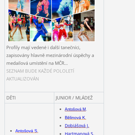
Profily mají vedené i další tanečníci,
zapisovány hlavně mezinárodní úspěchy a
medailová umístění na MČR...
SEZNAM BUDE KAŽDÉ POLOLETÍ
AKTUALIZOVÁN
DĚTI
JUNIOR / MLÁDEŽ
.
Antošová M
Bělinová K.
Dobiášová J.
Antošová S.
Hartmanová S.