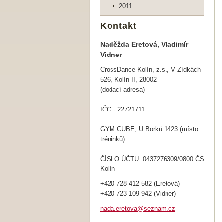
2011
Kontakt
Naděžda Eretová, Vladimír
Vidner
CrossDance Kolín, z.s., V Zídkách
526, Kolín II, 28002
(dodací adresa)
IČO - 22721711
GYM CUBE, U Borků 1423 (místo
tréninků)
ČÍSLO ÚČTU: 0437276309/0800 ČS
Kolín
+420 728 412 582 (Eretová)
+420 723 109 942 (Vidner)
nada.ere
tova@sez
nam.cz