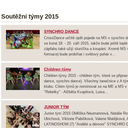
Soutěžní týmy 2015
SYNCHRO DANCE
CrossDance určitě opět pojede na MS v synchro da
se koná 18. - 20. září 2015, takže bude ještě tepl
zápřahu také užijí sluníčka a koupání. Kromě MS 
formace) bude probíhat i světový pohár v...
Children týmy
Children týmy 2015 - children tým, které se připra
dance, synchro dance). Všechny tanečnice z A tý
klubu. Cílem týmů je nominovat se na ME a MS v 
"Rebelky" - Alžběta Kvapilová, Luisa...
JUNIOR TÝM
Junior tým 2015 Oldřiška Neumannová, Natálie Ro
Ulrichová, Viktorie Pabišková, Valerie Matějková,
LATINOSHOW (7) "Andělé a démoni" SYNCHRO DA