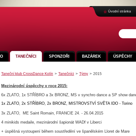
Úvodní stránka
FO
TANEČNÍCI
SPONZOŘI
BAZÁREK
ÚSPĚCHY
Taneční klub CrossDance Kolín
>
Tanečníci
>
Týmy
>
2015
Mezinárodní úspěcchy v roce 2015:
6x ZLATO, 1x STŘÍBRO a 3x BRONZ, MS v synchro dance a SP show dance, 
1x ZLATO, 2x STŘÍBRO, 2x BRONZ, MISTROVSTVÍ SVĚTA IDO - Torino
3x ZLATO, ME Saint Romain, FRANCIE 24. - 26.04.2015
4 minikids medaile, mezinárodní šapionát WADf v Liberci
+ úspěšná vystoupení během soustředění ve španělském Lloret de Mare