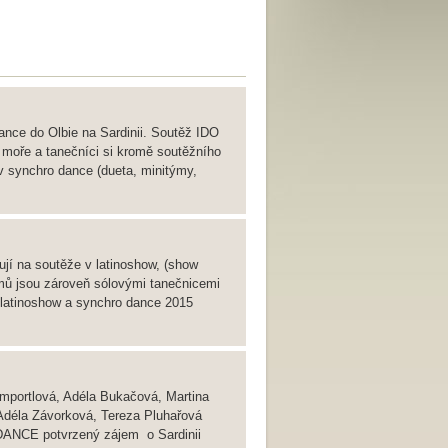
nce do Olbie na Sardinii. Soutěž IDO
é moře a tanečníci si kromě soutěžního
v synchro dance (dueta, minitýmy,
vují na soutěže v latinoshow, (show
mů jsou zároveň sólovými tanečnicemi
latinoshow a synchro dance 2015
mportlová, Adéla Bukačová, Martina
 Adéla Závorková, Tereza Pluhařová
NCE potvrzený zájem o Sardinii