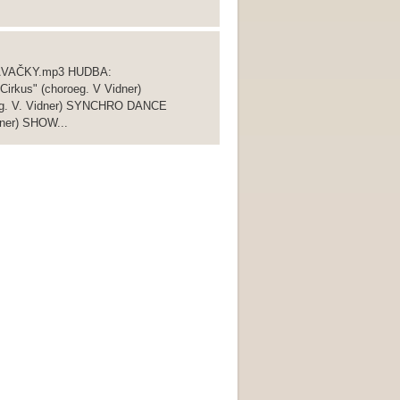
KÁVAČKY.mp3 HUDBA:
us" (choroeg. V Vidner)
g. V. Vidner) SYNCHRO DANCE
dner) SHOW...